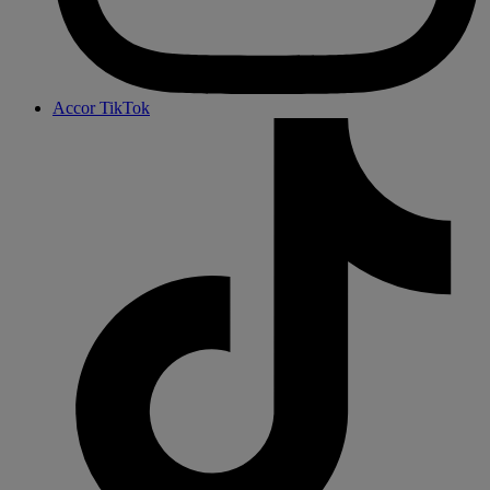
Accor TikTok