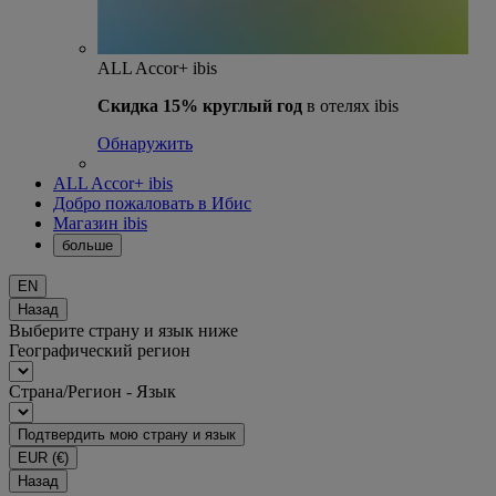
ALL Accor+ ibis
Скидка 15% круглый год
в отелях ibis
Обнаружить
ALL Accor+ ibis
Добро пожаловать в Ибис
Магазин ibis
больше
EN
Назад
Выберите страну и язык ниже
Географический регион
Страна/Регион - Язык
Подтвердить мою страну и язык
EUR
(€)
Назад