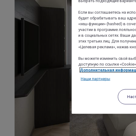
выбрать подходящие варианты
Если вы соглашаетесь на исп
будет обрабатывать ваш адрес
«хеш-функции» (hashed) в соч
участии в программе лояльнос
и в социальных сетях. Ваши 
этих третьих лиц. Для получ
«Целевая реклама», нажав кно
Вы можете изменить свой выбо
доступную по ссылке «Cookie»
Дополнительная информа
Наши партнеры
Нас