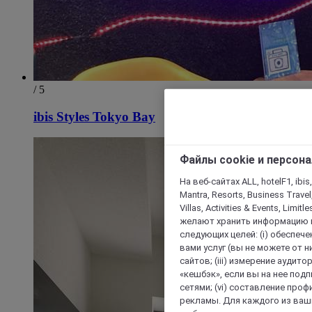
/ 5
ibis Styles Tokyo Bay
Файлы cookie и персон
На веб-сайтах ALL, hotelF1, ibis,
Mantra, Resorts, Business Travel
Villas, Activities & Events, Limit
желают хранить информацию н
следующих целей: (i) обеспе
вами услуг (вы не можете от н
сайтов; (iii) измерение аудит
«кешбэк», если вы на нее под
сетями; (vi) составление про
рекламы. Для каждого из ваши