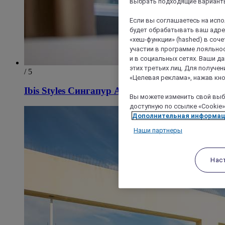
выбрать подходящие варианты
Если вы соглашаетесь на исп
будет обрабатывать ваш адрес
«хеш-функции» (hashed) в соч
участии в программе лояльнос
и в социальных сетях. Ваши 
этих третьих лиц. Для получ
/ 5
«Целевая реклама», нажав кно
Ibis Styles Сингапур Альберт
Вы можете изменить свой выбо
доступную по ссылке «Cookie»
Дополнительная информа
Наши партнеры
Нас