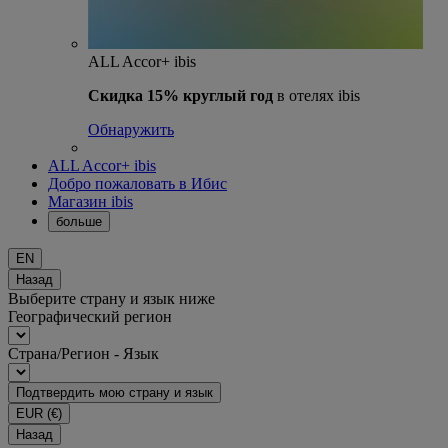
ALL Accor+ ibis
Скидка 15% круглый год
в отелях ibis
Обнаружить
ALL Accor+ ibis
Добро пожаловать в Ибис
Магазин ibis
больше
EN
Назад
Выберите страну и язык ниже
Географический регион
Страна/Регион - Язык
Подтвердить мою страну и язык
EUR
(€)
Назад