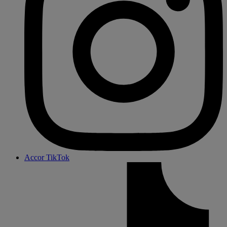
Accor TikTok