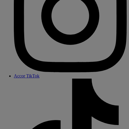
Accor TikTok