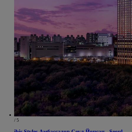
/ 5
ibis Styles Амбассадор Сеул Йонсан - Seoul