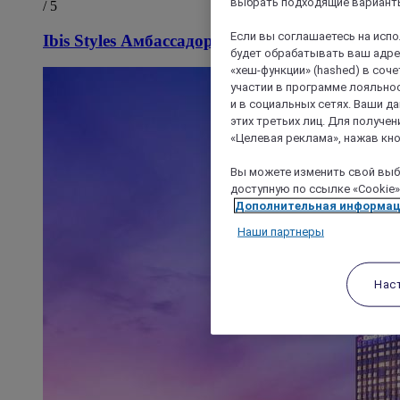
выбрать подходящие варианты
/ 5
Если вы соглашаетесь на исп
Ibis Styles Амбассадор Сеул Каннам
будет обрабатывать ваш адрес
«хеш-функции» (hashed) в соч
участии в программе лояльнос
и в социальных сетях. Ваши 
этих третьих лиц. Для получ
«Целевая реклама», нажав кно
Вы можете изменить свой выбо
доступную по ссылке «Cookie»
Дополнительная информа
Наши партнеры
Нас