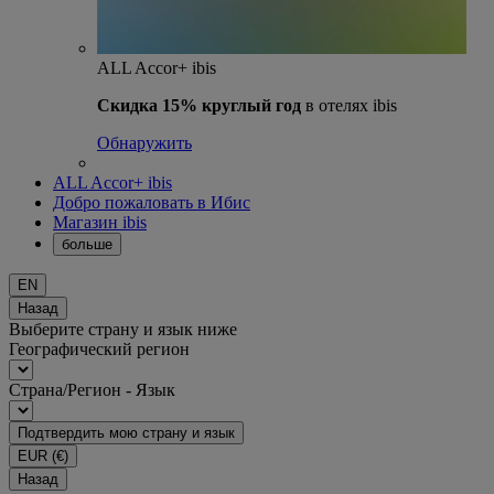
ALL Accor+ ibis
Скидка 15% круглый год
в отелях ibis
Обнаружить
ALL Accor+ ibis
Добро пожаловать в Ибис
Магазин ibis
больше
EN
Назад
Выберите страну и язык ниже
Географический регион
Страна/Регион - Язык
Подтвердить мою страну и язык
EUR
(€)
Назад