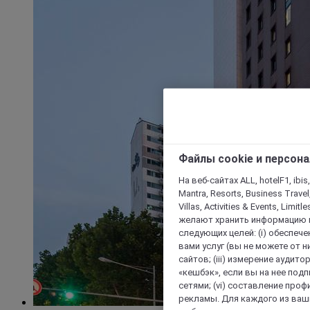
Файлы cookie и персон
На веб-сайтах ALL, hotelF1, ibis,
Mantra, Resorts, Business Travel
Villas, Activities & Events, Limit
желают хранить информацию н
следующих целей: (i) обеспе
вами услуг (вы не можете от н
сайтов; (iii) измерение аудит
«кешбэк», если вы на нее под
сетями; (vi) составление про
рекламы. Для каждого из ваши