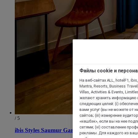
Файлы cookie и персон
На веб-сайтах ALL, hotelF1, ibis,
Mantra, Resorts, Business Travel
Villas, Activities & Events, Limit
желают хранить информацию н
следующих целей: (i) обеспе
вами услуг (вы не можете от н
сайтов; (iii) измерение аудит
/ 5
«кешбэк», если вы на нее под
сетями; (vi) составление про
ibis Styles Saumur Gare Centre
рекламы. Для каждого из ваши