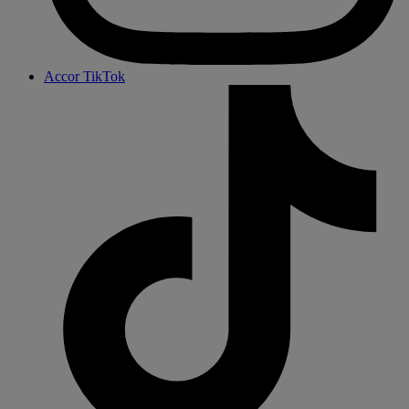
Accor TikTok