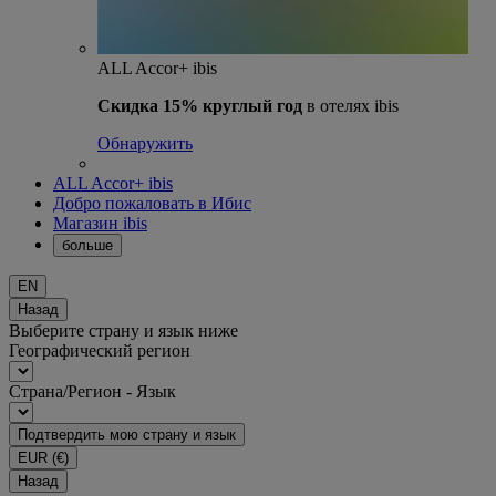
ALL Accor+ ibis
Скидка 15% круглый год
в отелях ibis
Обнаружить
ALL Accor+ ibis
Добро пожаловать в Ибис
Магазин ibis
больше
EN
Назад
Выберите страну и язык ниже
Географический регион
Страна/Регион - Язык
Подтвердить мою страну и язык
EUR
(€)
Назад