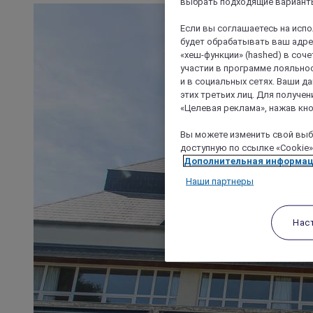
выбрать подходящие варианты
Если вы соглашаетесь на исп
будет обрабатывать ваш адрес
«хеш-функции» (hashed) в соч
участии в программе лояльнос
и в социальных сетях. Ваши 
этих третьих лиц. Для получ
«Целевая реклама», нажав кно
Вы можете изменить свой выбо
доступную по ссылке «Cookie»
Дополнительная информа
Наши партнеры
Нас