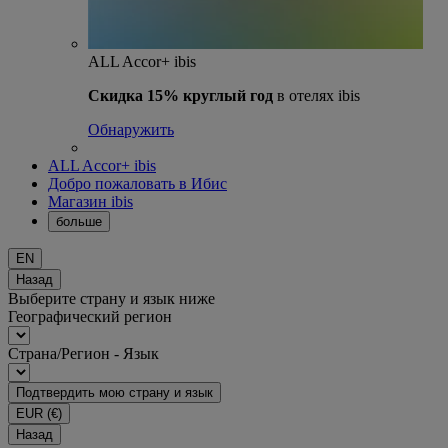
ALL Accor+ ibis
Скидка 15% круглый год
в отелях ibis
Обнаружить
ALL Accor+ ibis
Добро пожаловать в Ибис
Магазин ibis
больше
EN
Назад
Выберите страну и язык ниже
Географический регион
Страна/Регион - Язык
Подтвердить мою страну и язык
EUR
(€)
Назад