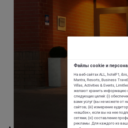
Файлы cookie и персон
На веб-сайтах ALL, hotelF1, ibis,
Mantra, Resorts, Business Travel
Villas, Activities & Events, Limit
желают хранить информацию н
следующих целей: (i) обеспе
вами услуг (вы не можете от н
сайтов; (iii) измерение аудит
«кешбэк», если вы на нее под
сетями; (vi) составление про
рекламы. Для каждого из ваши