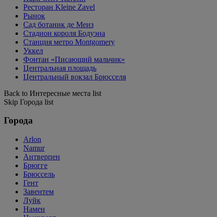
Ресторан Kleine Zavel
Рынок
Сад ботаник де Меиз
Стадион короля Бодуэна
Станция метро Montgomery
Уккел
Фонтан «Писающий мальчик»
Центральная площадь
Центральный вокзал Брюсселя
Back to Интересные места list
Skip Города list
Города
Arlon
Namur
Антверпен
Брюгге
Брюссель
Гент
Завентем
Луйк
Намен