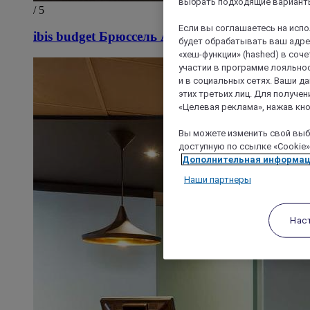
выбрать подходящие варианты
/ 5
Если вы соглашаетесь на исп
ibis budget Брюссель Аэропорт
будет обрабатывать ваш адрес
«хеш-функции» (hashed) в соч
участии в программе лояльнос
и в социальных сетях. Ваши 
этих третьих лиц. Для получ
«Целевая реклама», нажав кно
Вы можете изменить свой выбо
доступную по ссылке «Cookie»
Дополнительная информа
Наши партнеры
Нас