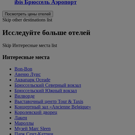
ibis Брюссель Аэропорт
Посмотреть цены отелей
Skip other destinations list
Исследуйте больше отелей
Skip Интересные места list
Интересные места
Bon-Bon
Авеню Луис
Аквапарк Oceade
Брюссельский Северный вокзал
Брюссельский Южный вокзал
Вилворде
Выставочный центр Tour & Taxis
Концертный зал «Ancienne Belgique»
Королевский дворец
Лакен
Мароллы
Музей Marc Sleen
Парк Сент-Катрин