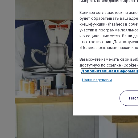
выбрать подходящие варианты
Если вы соглашаетесь на исп
будет обрабатывать ваш адрес
«хеш-функции» (hashed) в соч
участии в программе лояльнос
и в социальных сетях. Ваши 
этих третьих лиц. Для получ
«Целевая реклама», нажав кно
Вы можете изменить свой выбо
доступную по ссылке «Cookie»
Дополнительная информа
Наши партнеры
Нас