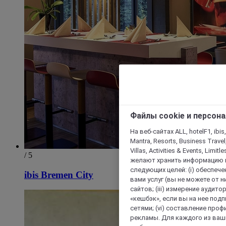
Файлы cookie и персон
На веб-сайтах ALL, hotelF1, ibis,
Mantra, Resorts, Business Travel
Villas, Activities & Events, Limit
/ 5
желают хранить информацию н
следующих целей: (i) обеспе
ibis Bremen City
вами услуг (вы не можете от н
сайтов; (iii) измерение аудит
«кешбэк», если вы на нее под
сетями; (vi) составление про
рекламы. Для каждого из ваши