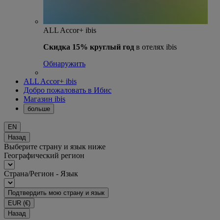
ALL Accor+ ibis
Скидка 15% круглый год
в отелях ibis
Обнаружить
ALL Accor+ ibis
Добро пожаловать в Ибис
Магазин ibis
больше
EN
Назад
Выберите страну и язык ниже
Географический регион
Страна/Регион - Язык
Подтвердить мою страну и язык
EUR
(€)
Назад