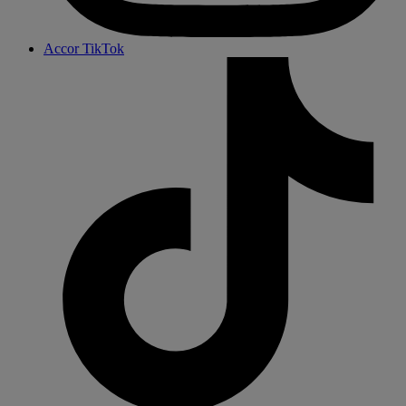
Accor TikTok