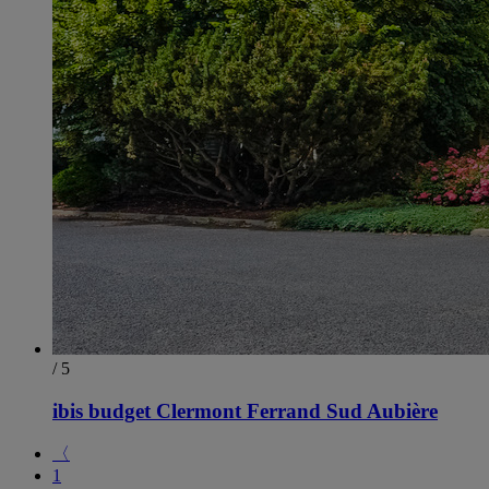
/ 5
ibis budget Clermont Ferrand Sud Aubière
〈
1