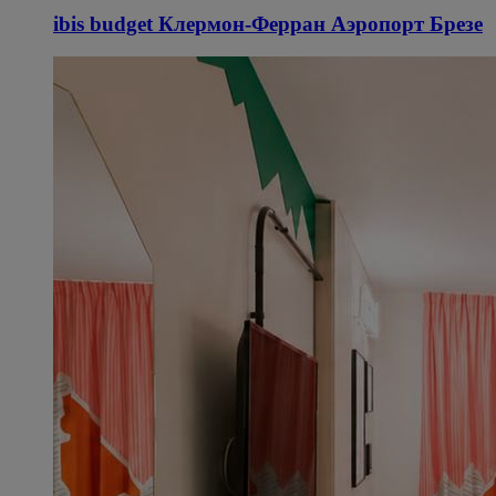
ibis budget Клермон-Ферран Аэропорт Брезе