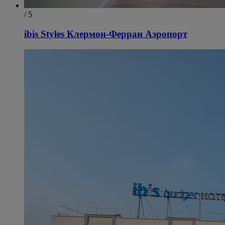
/ 5
ibis Styles Клермон-Ферран Аэропорт