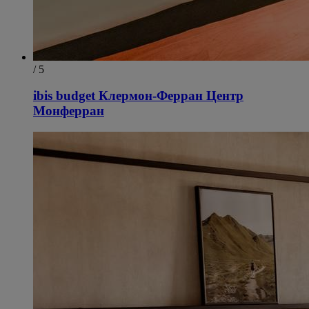
/ 5
ibis budget Клермон-Ферран Центр
Монферран