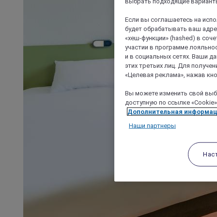
выбрать подходящие варианты
Если вы соглашаетесь на исп
будет обрабатывать ваш адрес
«хеш-функции» (hashed) в соч
участии в программе лояльнос
и в социальных сетях. Ваши 
этих третьих лиц. Для получ
«Целевая реклама», нажав кно
Вы можете изменить свой выбо
доступную по ссылке «Cookie»
Дополнительная информа
Наши партнеры
Нас