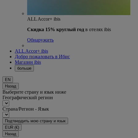
ALL Accor+ ibis
Скидка 15% круглый год
в отелях ibis
Обнаружить
ALL Accor+ ibis
Добро пожаловать в Ибис
Магазин ibis
больше
EN
Назад
Выберите страну и язык ниже
Географический регион
Страна/Регион - Язык
Подтвердить мою страну и язык
EUR
(€)
Назад