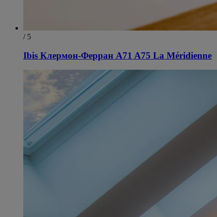
/ 5
Ibis Клермон-Ферран A71 A75 La Méridienne