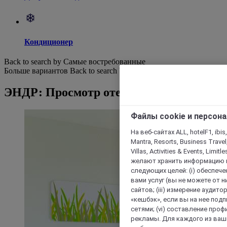
Кондиционер
Back to search by Самые востребованные
Больше вариантов
Back to search by categories
ЭНДР: Просмотр отелей
Файлы cookie и персон
На веб-сайтах ALL, hotelF1, ibis,
Mantra, Resorts, Business Travel
Villas, Activities & Events, Limit
желают хранить информацию н
следующих целей: (i) обеспе
вами услуг (вы не можете от н
сайтов; (iii) измерение аудит
«кешбэк», если вы на нее под
сетями; (vi) составление про
рекламы. Для каждого из ваши