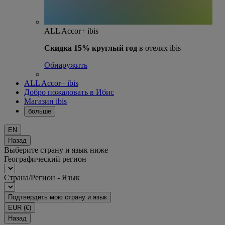
ALL Accor+ ibis
Скидка 15% круглый год
в отелях ibis
Обнаружить
ALL Accor+ ibis
Добро пожаловать в Ибис
Магазин ibis
больше
EN
Назад
Выберите страну и язык ниже
Географический регион
Страна/Регион - Язык
Подтвердить мою страну и язык
EUR
(€)
Назад