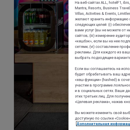
На веб-сайтах ALL, hotelF1, ibis,
Mantra, Resorts, Business Travel
Villas, Activities & Events, Limit
желают хранить информацию н
следующих целей: (i) обеспе
вами услуг (вы не можете от н
сайтов; (iii) измерение аудит
«кешбэк», если вы на нее под
сетями; (vi) составление про
рекламы. Для каждого из ваши
выбрать подходящие варианты
Если вы соглашаетесь на исп
будет обрабатывать ваш адрес
«хеш-функции» (hashed) в соч
участии в программе лояльнос
и в социальных сетях. Ваши 
этих третьих лиц. Для получ
«Целевая реклама», нажав кно
Вы можете изменить свой выбо
доступную по ссылке «Cookie»
Дополнительная информа