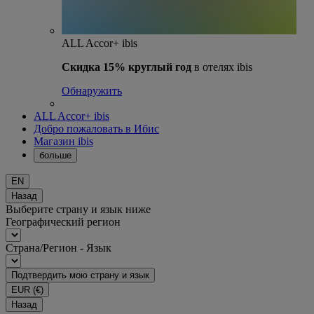
ALL Accor+ ibis
Скидка 15% круглый год
в отелях ibis
Обнаружить
ALL Accor+ ibis
Добро пожаловать в Ибис
Магазин ibis
больше
EN
Назад
Выберите страну и язык ниже
Географический регион
Страна/Регион - Язык
Подтвердить мою страну и язык
EUR
(€)
Назад