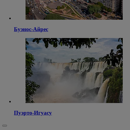
Буэнос-Айрес
Пуэрто-Игуасу