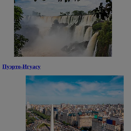
Пуэрто-Игуасу