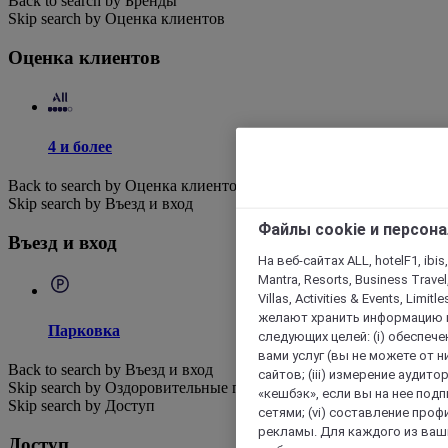
Back to search by Бренды
Skip search by Оценка клиентов
Оценка клиентов
4 и более
Back to search by Оценка клиентов
Skip search by Въезд и вход
Файлы cookie и персон
Въезд и вход
На веб-сайтах ALL, hotelF1, ibis,
Mantra, Resorts, Business Travel
Villas, Activities & Events, Limit
желают хранить информацию н
Парковка
следующих целей: (i) обеспе
вами услуг (вы не можете от н
Back to search by Въезд и вход
сайтов; (iii) измерение аудит
Skip search by Оздоровительные процедуры
«кешбэк», если вы на нее под
Skip search by Доступ
сетями; (vi) составление про
рекламы. Для каждого из ваши
Доступ