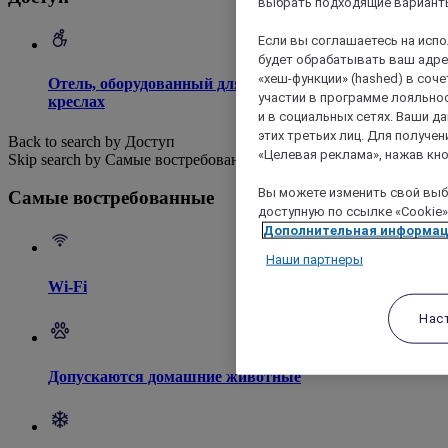
выбрать подходящие варианты
Если вы соглашаетесь на исп
будет обрабатывать ваш адрес
«хеш-функции» (hashed) в соч
Отель, оборудованный для доступа на инвалидных
участии в программе лояльнос
креслах
и в социальных сетях. Ваши 
этих третьих лиц. Для получ
Back to search by Доступ
«Целевая реклама», нажав кно
Skip search by Самые востребованные
Вы можете изменить свой выбо
Самые востребованные
доступную по ссылке «Cookie»
Дополнительная информа
Наши партнеры
Wi-Fi
Нас
Допускаются домашние животные