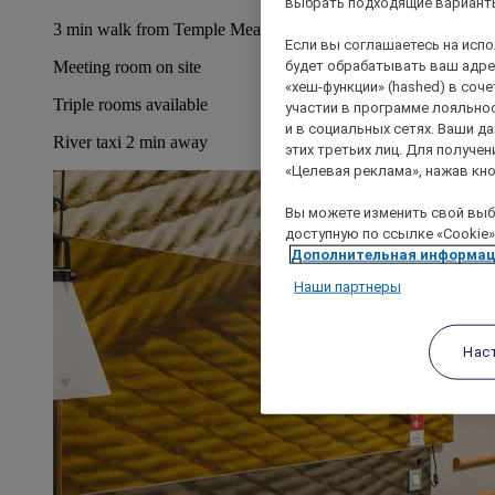
выбрать подходящие варианты
3 min walk from Temple Meads train station
Если вы соглашаетесь на исп
будет обрабатывать ваш адрес
Meeting room on site
«хеш-функции» (hashed) в соч
Triple rooms available
участии в программе лояльнос
и в социальных сетях. Ваши 
River taxi 2 min away
этих третьих лиц. Для получ
«Целевая реклама», нажав кно
Вы можете изменить свой выбо
доступную по ссылке «Cookie»
Дополнительная информа
Наши партнеры
Нас