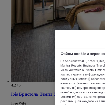
Файлы cookie и персон
На веб-сайтах ALL, hotelF1, ibis,
Mantra, Resorts, Business Travel
Villas, Activities & Events, Limit
желают хранить информацию н
следующих целей: (i) обеспе
вами услуг (вы не можете от н
4.2 / 5
сайтов; (iii) измерение аудит
«кешбэк», если вы на нее под
ibis Бристоль Темпл Мидс Ки
сетями; (vi) составление про
рекламы. Для каждого из ваши
Free WiFi