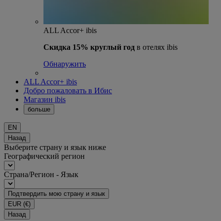
ALL Accor+ ibis
Скидка 15% круглый год
в отелях ibis
Обнаружить
ALL Accor+ ibis
Добро пожаловать в Ибис
Магазин ibis
больше
EN
Назад
Выберите страну и язык ниже
Географический регион
Страна/Регион - Язык
Подтвердить мою страну и язык
EUR
(€)
Назад