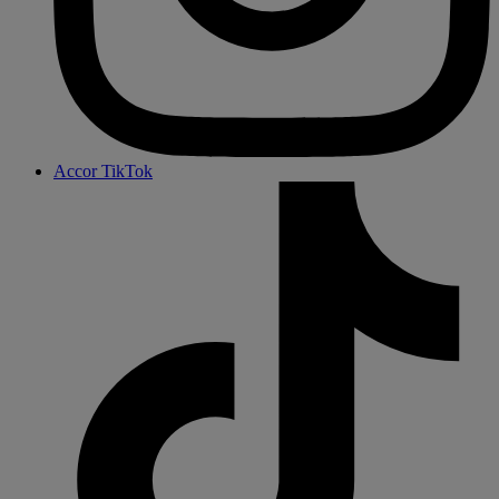
Accor TikTok