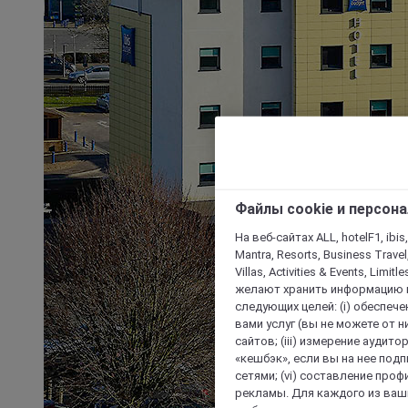
Файлы cookie и персон
На веб-сайтах ALL, hotelF1, ibis,
Mantra, Resorts, Business Travel
Villas, Activities & Events, Limit
желают хранить информацию н
следующих целей: (i) обеспе
вами услуг (вы не можете от н
сайтов; (iii) измерение аудит
«кешбэк», если вы на нее под
сетями; (vi) составление про
рекламы. Для каждого из ваши