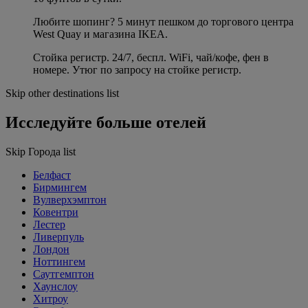
Любите шопинг? 5 минут пешком до торгового центра
West Quay и магазина IKEA.
Стойка регистр. 24/7, беспл. WiFi, чай/кофе, фен в
номере. Утюг по запросу на стойке регистр.
Skip other destinations list
Исследуйте больше отелей
Skip Города list
Белфаст
Бирмингем
Вулверхэмптон
Ковентри
Лестер
Ливерпуль
Лондон
Ноттингем
Саутгемптон
Хаунслоу
Хитроу