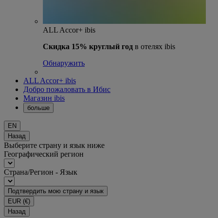
ALL Accor+ ibis
Скидка 15% круглый год
в отелях ibis
Обнаружить
ALL Accor+ ibis
Добро пожаловать в Ибис
Магазин ibis
больше
EN
Назад
Выберите страну и язык ниже
Географический регион
Страна/Регион - Язык
Подтвердить мою страну и язык
EUR
(€)
Назад