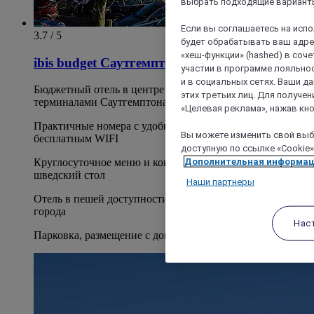
выбрать подходящие варианты
Если вы соглашаетесь на исп
3.7 / 5
будет обрабатывать ваш адрес
«хеш-функции» (hashed) в соч
ibis budget Саутгемптон Центр
участии в программе лояльнос
и в социальных сетях. Ваши 
Бюджетный отель в центре города рядом с круизными
этих третьих лиц. Для получ
терминалами Саутгемптона
«Целевая реклама», нажав кно
Практичные номера с удобными кроватями, ванной и
Вы можете изменить свой выбо
бесплатным WIFI
доступную по ссылке «Cookie»
Дополнительная информа
Круглосуточное меню и континентальный завтрак -
шведский стол
Наши партнеры
Отель в пешей доступности от ТЦ Westquay и старого
города
Нас
Парковка, размещение с дом. животными