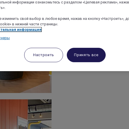
льной информации ознакомьтесь с разделом «Целевая реклама», нажа
ь».
 изменить свой выбор в любое время, нажав на кнопку «Настроить», д
ookie» в нижней части страницы.
тельная информация
тнеры
Настроить
Принять все