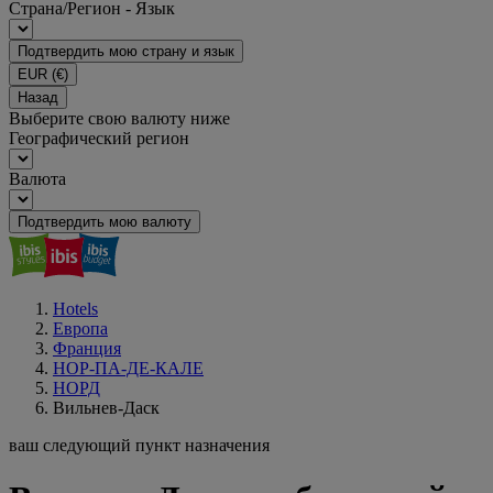
Страна/Регион - Язык
Подтвердить мою страну и язык
EUR
(€)
Назад
Выберите свою валюту ниже
Географический регион
Валюта
Подтвердить мою валюту
Hotels
Европа
Франция
НОР-ПА-ДЕ-КАЛЕ
НОРД
Вильнев-Даск
ваш следующий пункт назначения