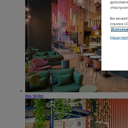
дополните
«Настроит
Вы можете
ссылке «C
Дополни
Наши пар
ibis Styles