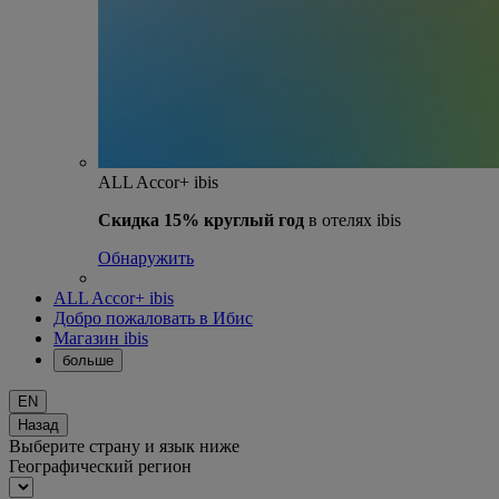
ALL Accor+ ibis
Скидка 15% круглый год
в отелях ibis
Обнаружить
ALL Accor+ ibis
Добро пожаловать в Ибис
Магазин ibis
больше
EN
Назад
Выберите страну и язык ниже
Географический регион