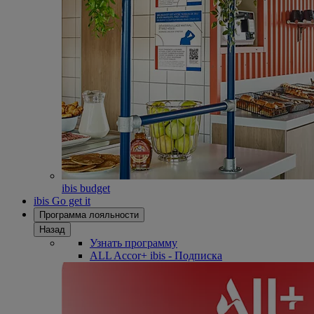
ibis budget
ibis Go get it
Программа лояльности
Назад
Узнать программу
ALL Accor+ ibis - Подписка