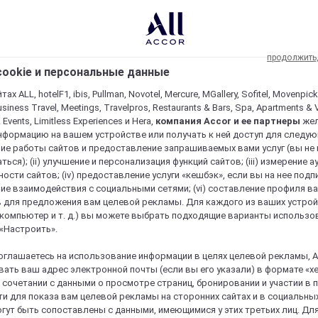
продолжить
ookie и персональные данные
ах ALL, hotelF1, ibis, Pullman, Novotel, Mercure, MGallery, Sofitel, Movenpick
usiness Travel, Meetings, Travelpros, Restaurants & Bars, Spa, Apartments & Vi
& Events, Limitless Experiences и Hera,
компания Accor и ее партнеры
же
нформацию на вашем устройстве или получать к ней доступ для следующи
ие работы сайтов и предоставление запрашиваемых вами услуг (вы не
ться); (ii) улучшение и персонализация функций сайтов; (iii) измерение 
ости сайтов; (iv) предоставление услуги «кешбэк», если вы на нее подпи
ие взаимодействия с социальными сетями; (vi) составление профиля в
 для предложения вам целевой рекламы. Для каждого из ваших устро
 компьютер и т. д.) вы можете выбрать подходящие варианты использо
 «Настроить».
оглашаетесь на использование информации в целях целевой рекламы, A
ать ваш адрес электронной почты (если вы его указали) в формате «х
в сочетании с данными о просмотре страниц, бронировании и участии в
и для показа вам целевой рекламы на сторонних сайтах и в социальных
гут быть сопоставлены с данными, имеющимися у этих третьих лиц. Дл