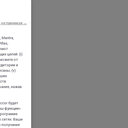
, не принимая →
, Mantra,
llas,
лают
х целей: (i)
 можете от
аудитории и
саны; (v)
аших
йств
вания, нажав
ccor будет
еш-функции»
 программе
 сетях. Ваши
я получения