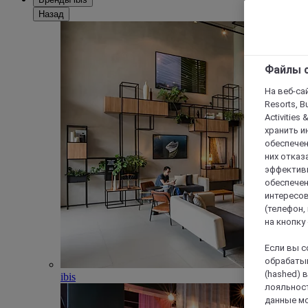
Назад
Файлы c
На веб-сайт
Resorts, B
Activities 
хранить и
обеспечен
них отказа
эффективн
обеспечен
интересов
(телефон,
на кнопку
Если вы с
обрабатыв
(hashed) 
ibis
лояльност
данные мо