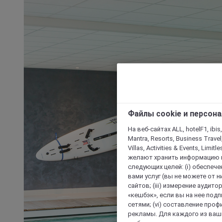
Файлы cookie и персон
На веб-сайтах ALL, hotelF1, ibis,
Mantra, Resorts, Business Travel
Villas, Activities & Events, Limit
желают хранить информацию н
следующих целей: (i) обеспе
вами услуг (вы не можете от н
сайтов; (iii) измерение аудит
«кешбэк», если вы на нее под
сетями; (vi) составление про
рекламы. Для каждого из ваши