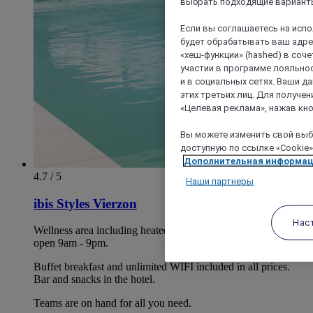
выбрать подходящие варианты
Если вы соглашаетесь на исп
будет обрабатывать ваш адрес
«хеш-функции» (hashed) в соч
участии в программе лояльнос
и в социальных сетях. Ваши 
этих третьих лиц. Для получ
«Целевая реклама», нажав кно
Вы можете изменить свой выбо
доступную по ссылке «Cookie»
Дополнительная информа
4.7 / 5
Наши партнеры
ibis Styles Vierzon
Нас
Wellness area including heated pool and fitness equipment
open 9am - 9pm.
Buffet breakfast and unlimited WIFI included in all prices.
Bar and snacks in the hotel.
Teams are on hand for all you need.