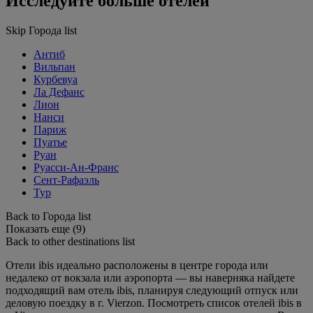
Исследуйте больше отелей
Skip Города list
Антиб
Вильпан
Курбевуа
Ла Дефанс
Лион
Нанси
Париж
Пуатье
Руан
Руасси-Ан-Франс
Сент-Рафаэль
Тур
Back to Города list
Показать еще (9)
Back to other destinations list
Отели ibis идеально расположены в центре города или
недалеко от вокзала или аэропорта — вы наверняка найдете
подходящий вам отель ibis, планируя следующий отпуск или
деловую поездку в г. Vierzon. Посмотреть список отелей ibis в