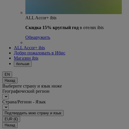
ALL Accor+ ibis
Скидка 15% круглый год
в отелях ibis
Обнаружить
ALL Accor+ ibis
Добро пожаловать в Ибис
Магазин ibis
больше
EN
Назад
Выберите страну и язык ниже
Географический регион
Страна/Регион - Язык
Подтвердить мою страну и язык
EUR
(€)
Назад