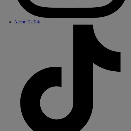
Accor TikTok