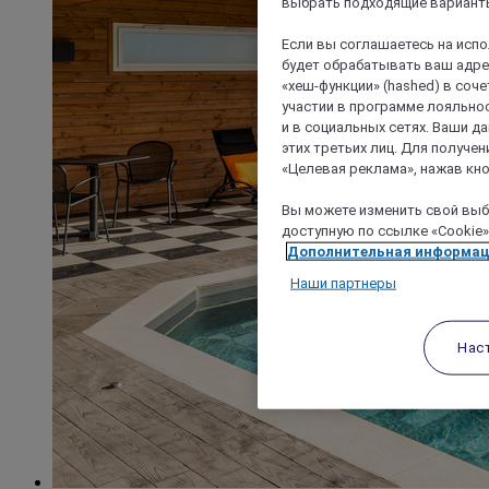
выбрать подходящие варианты
Если вы соглашаетесь на исп
будет обрабатывать ваш адрес
«хеш-функции» (hashed) в соч
участии в программе лояльнос
и в социальных сетях. Ваши 
этих третьих лиц. Для получ
«Целевая реклама», нажав кно
Вы можете изменить свой выбо
доступную по ссылке «Cookie»
Дополнительная информа
Наши партнеры
Нас