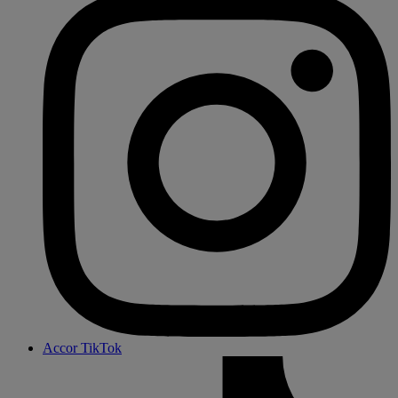
Accor TikTok