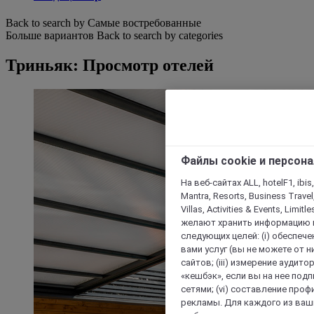
Back to search by Самые востребованные
Больше вариантов
Back to search by categories
Триньяк: Просмотр отелей
Файлы cookie и персон
На веб-сайтах ALL, hotelF1, ibis,
Mantra, Resorts, Business Travel
Villas, Activities & Events, Limit
желают хранить информацию н
следующих целей: (i) обеспе
вами услуг (вы не можете от н
сайтов; (iii) измерение аудит
«кешбэк», если вы на нее под
сетями; (vi) составление про
рекламы. Для каждого из ваши