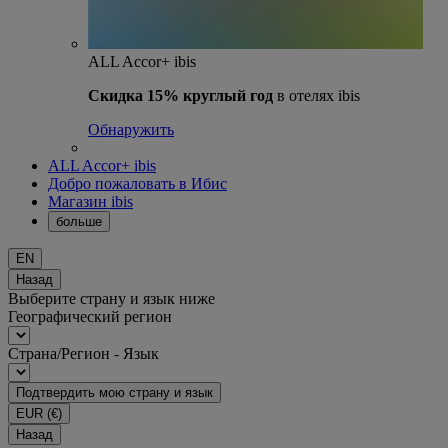
ALL Accor+ ibis
Скидка 15% круглый год
в отелях ibis
Обнаружить
ALL Accor+ ibis
Добро пожаловать в Ибис
Магазин ibis
больше
EN
Назад
Выберите страну и язык ниже
Географический регион
Страна/Регион - Язык
Подтвердить мою страну и язык
EUR
(€)
Назад