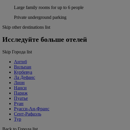
Large family rooms for up to 6 people
Private underground parking
Skip other destinations list
Исследуйте больше отелей
Skip Города list
Антиб
Вильпан
Курбевуа
Ла Дефанс
Лион
Нанси
Париж
Пуатье
Руан
Руасси-Ан-Франс
Сент-Рафаэль
Тур
Back to Города list