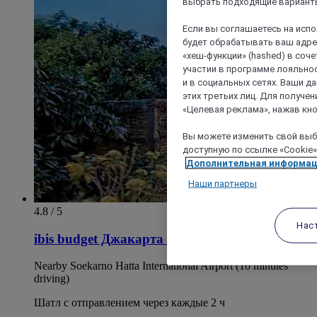
выбрать подходящие варианты
Если вы соглашаетесь на исп
будет обрабатывать ваш адрес
«хеш-функции» (hashed) в соч
участии в программе лояльнос
и в социальных сетях. Ваши 
этих третьих лиц. Для получ
«Целевая реклама», нажав кно
Вы можете изменить свой выбо
доступную по ссылке «Cookie»
Дополнительная информа
Наши партнеры
4.8 / 5
Нас
ibis budget Джакарта Аэропорт
Nearby Soekarno Hatta International Airport (10 minutes
driving)
Шатл с отправлением через каждые 2 ч