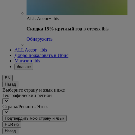
ALL Accor+ ibis
Скидка 15% круглый год
в отелях ibis
Обнаружить
ALL Accor+ ibis
Добро пожаловать в Ибис
Магазин ibis
больше
EN
Назад
Выберите страну и язык ниже
Географический регион
Страна/Регион - Язык
Подтвердить мою страну и язык
EUR
(€)
Назад