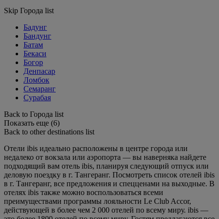
Skip Города list
Бадунг
Бандунг
Батам
Бекаси
Богор
Денпасар
Ломбок
Семаранг
Сурабая
Back to Города list
Показать еще (6)
Back to other destinations list
Отели ibis идеально расположены в центре города или
недалеко от вокзала или аэропорта — вы наверняка найдете
подходящий вам отель ibis, планируя следующий отпуск или
деловую поездку в г. Тангеранг. Посмотреть список отелей ibis
в г. Тангеранг, все предложения и спецценами на выходные. В
отелях ibis также можно воспользоваться всеми
преимуществами программы лояльности Le Club Accor,
действующей в более чем 2 000 отелей по всему миру. ibis —
это более 1800 отелей по всему миру. Гостям предлагаются все