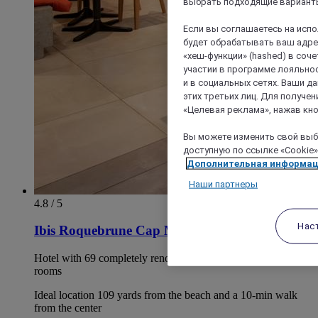
выбрать подходящие варианты
Если вы соглашаетесь на исп
будет обрабатывать ваш адрес
«хеш-функции» (hashed) в соч
участии в программе лояльнос
и в социальных сетях. Ваши 
этих третьих лиц. Для получ
«Целевая реклама», нажав кно
Вы можете изменить свой выбо
доступную по ссылке «Cookie»
Дополнительная информа
Наши партнеры
4.8 / 5
Нас
Ibis Roquebrune Cap Martin Menton
Hotel with 69 completely renovated rooms including 3 PRM
rooms
Ideal location 109 yards from the beach and a 10-min walk
from the center