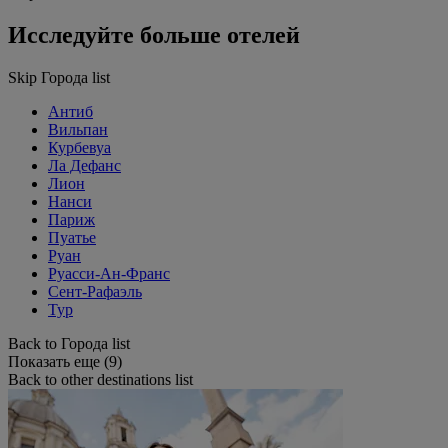
Исследуйте больше отелей
Skip Города list
Антиб
Вильпан
Курбевуа
Ла Дефанс
Лион
Нанси
Париж
Пуатье
Руан
Руасси-Ан-Франс
Сент-Рафаэль
Тур
Back to Города list
Показать еще (9)
Back to other destinations list