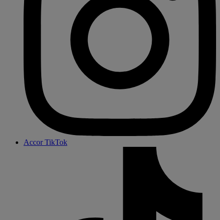
Accor TikTok