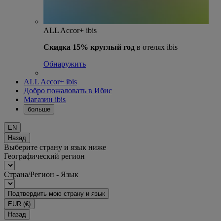
ALL Accor+ ibis
Скидка 15% круглый год
в отелях ibis
Обнаружить
ALL Accor+ ibis
Добро пожаловать в Ибис
Магазин ibis
больше
EN
Назад
Выберите страну и язык ниже
Географический регион
Страна/Регион - Язык
Подтвердить мою страну и язык
EUR
(€)
Назад