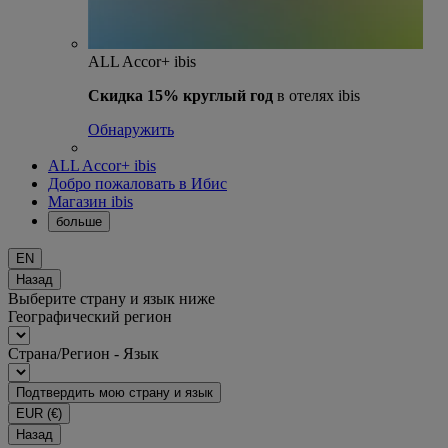
ALL Accor+ ibis
Скидка 15% круглый год
в отелях ibis
Обнаружить
ALL Accor+ ibis
Добро пожаловать в Ибис
Магазин ibis
больше
EN
Назад
Выберите страну и язык ниже
Географический регион
Страна/Регион - Язык
Подтвердить мою страну и язык
EUR
(€)
Назад