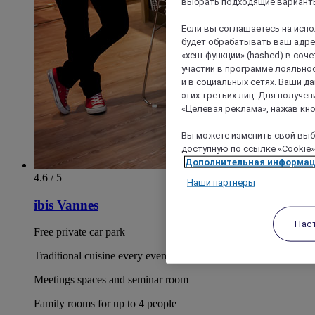
выбрать подходящие варианты
Если вы соглашаетесь на исп
будет обрабатывать ваш адрес
«хеш-функции» (hashed) в соч
участии в программе лояльнос
и в социальных сетях. Ваши 
этих третьих лиц. Для получ
«Целевая реклама», нажав кно
Вы можете изменить свой выбо
доступную по ссылке «Cookie»
Дополнительная информа
4.6 / 5
Наши партнеры
ibis Vannes
Нас
Free private car park
Traditional cuisine every evening on weekdays
Meetings spaces and seminar room
Family rooms for up to 4 people