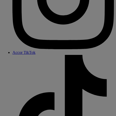
Accor TikTok