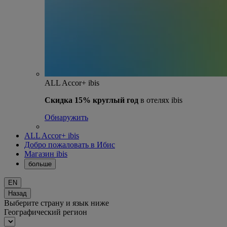
ALL Accor+ ibis
Скидка 15% круглый год
в отелях ibis
Обнаружить
ALL Accor+ ibis
Добро пожаловать в Ибис
Магазин ibis
больше
EN
Назад
Выберите страну и язык ниже
Географический регион