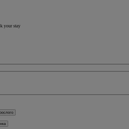
ok your stay
рослого
нка