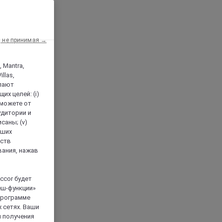
, не принимая →
, Mantra,
llas,
лают
х целей: (i)
 можете от
аудитории и
саны; (v)
аших
йств
вания, нажав
ccor будет
еш-функции»
 программе
 сетях. Ваши
я получения