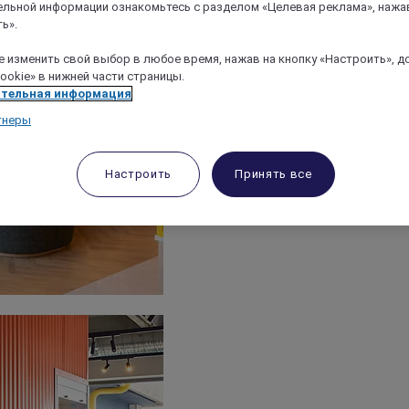
льной информации ознакомьтесь с разделом «Целевая реклама», нажа
ь».
 изменить свой выбор в любое время, нажав на кнопку «Настроить», д
ookie» в нижней части страницы.
тельная информация
тнеры
Настроить
Принять все