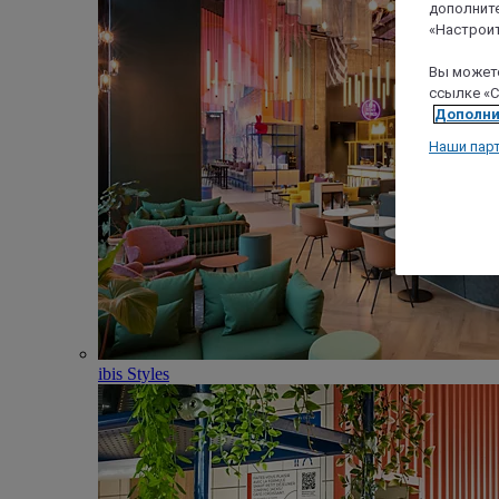
дополните
«Настроит
Вы можете
ссылке «C
Дополни
Наши пар
ibis Styles