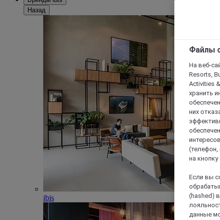
Назад
Файлы c
На веб-сайт
Resorts, B
Activities 
хранить и
обеспечен
них отказа
эффективн
обеспечен
интересов
(телефон,
на кнопку
Если вы с
обрабатыв
(hashed) 
ibis
лояльност
данные мо