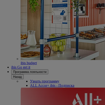
ibis budget
ibis Go get it
Программа лояльности
Назад
Узнать программу
ALL Accor+ ibis - Подписка