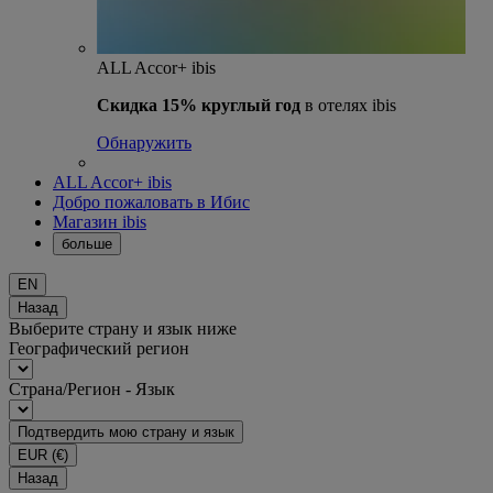
ALL Accor+ ibis
Скидка 15% круглый год
в отелях ibis
Обнаружить
ALL Accor+ ibis
Добро пожаловать в Ибис
Магазин ibis
больше
EN
Назад
Выберите страну и язык ниже
Географический регион
Страна/Регион - Язык
Подтвердить мою страну и язык
EUR
(€)
Назад