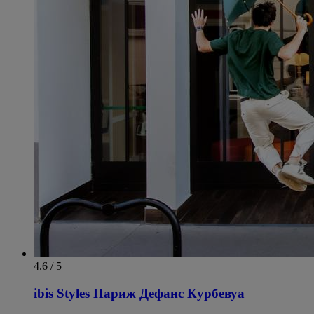
4.6 / 5
ibis Styles Париж Дефанс Курбевуа