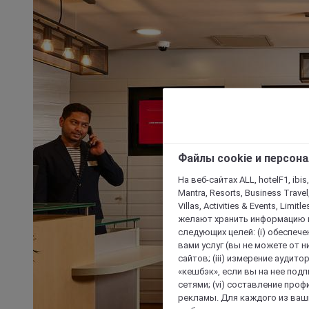
Файлы cookie и персон
На веб-сайтах ALL, hotelF1, ibis,
Mantra, Resorts, Business Travel
Villas, Activities & Events, Limit
желают хранить информацию н
следующих целей: (i) обеспе
вами услуг (вы не можете от н
сайтов; (iii) измерение аудит
«кешбэк», если вы на нее под
сетями; (vi) составление про
рекламы. Для каждого из ваши