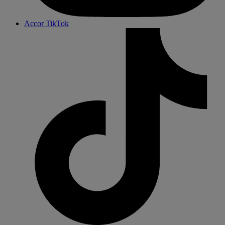
Accor TikTok