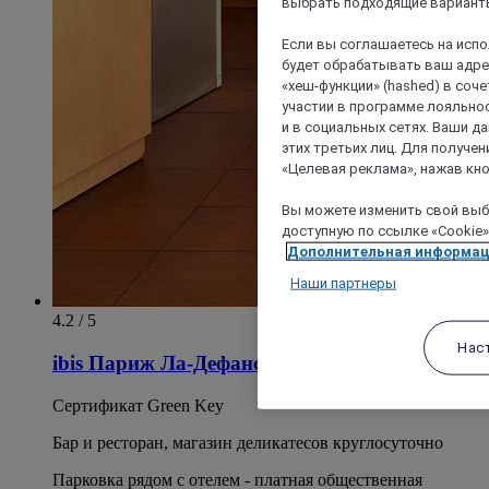
выбрать подходящие варианты
Если вы соглашаетесь на исп
будет обрабатывать ваш адрес
«хеш-функции» (hashed) в соч
участии в программе лояльнос
и в социальных сетях. Ваши 
этих третьих лиц. Для получ
«Целевая реклама», нажав кно
Вы можете изменить свой выбо
доступную по ссылке «Cookie»
Дополнительная информа
Наши партнеры
4.2 / 5
Нас
ibis Париж Ла-Дефанс Эспланада
Сертификат Green Key
Бар и ресторан, магазин деликатесов круглосуточно
Парковка рядом с отелем - платная общественная