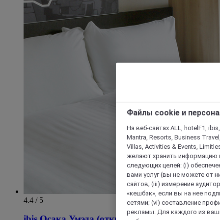
Файлы cookie и персон
На веб-сайтах ALL, hotelF1, ibis,
Mantra, Resorts, Business Travel
Villas, Activities & Events, Limit
желают хранить информацию н
следующих целей: (i) обеспе
вами услуг (вы не можете от н
сайтов; (iii) измерение аудит
«кешбэк», если вы на нее под
4.4 / 5
сетями; (vi) составление про
рекламы. Для каждого из ваши
ibis Осака Умэда (открытие в ноябре 2018 г.)