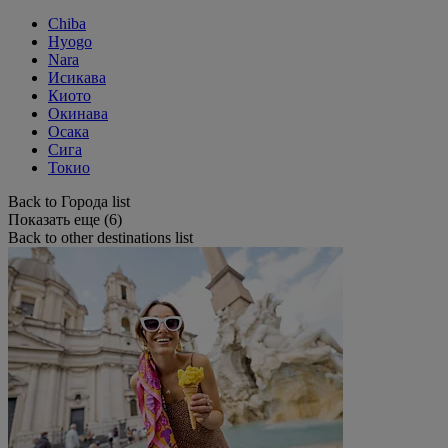
Chiba
Hyogo
Nara
Исикава
Киото
Окинава
Осака
Сига
Токио
Back to Города list
Показать еще (6)
Back to other destinations list