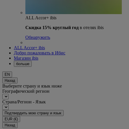
ALL Accor+ ibis
Скидка 15% круглый год
в отелях ibis
Обнаружить
ALL Accor+ ibis
Добро пожаловать в Ибис
Магазин ibis
больше
EN
Назад
Выберите страну и язык ниже
Географический регион
Страна/Регион - Язык
Подтвердить мою страну и язык
EUR
(€)
Назад