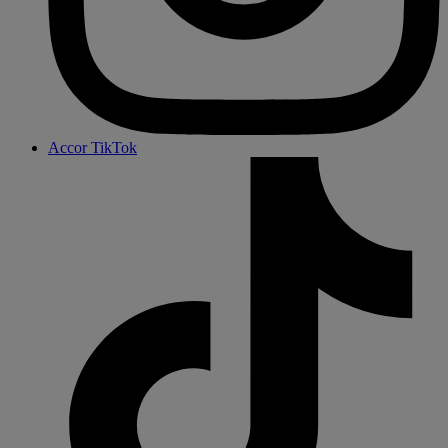
Accor TikTok