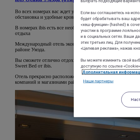
выбрать подходящие варианты
Во всех номерах вас ждет уютная современная
Если вы соглашаетесь на исп
обстановка и удобные кровати.
будет обрабатывать ваш адрес
«хеш-функции» (hashed) в соч
В номерах ibis есть все необходимое для комфортного
участии в программе лояльнос
отдыха
и в социальных сетях. Ваши 
этих третьих лиц. Для получ
Международный отель эконом-класса расположен в
«Целевая реклама», нажав кно
районе Умэда.
Вы сможете отлично отдохнуть и выспаться в кровати
Вы можете изменить свой выбо
Sweet Bed от ibis.
доступную по ссылке «Cookie»
Дополнительная информа
Отель прекрасно расположен рядом с офисами
Наши партнеры
компаний и магазинами района Умэда.
Нас