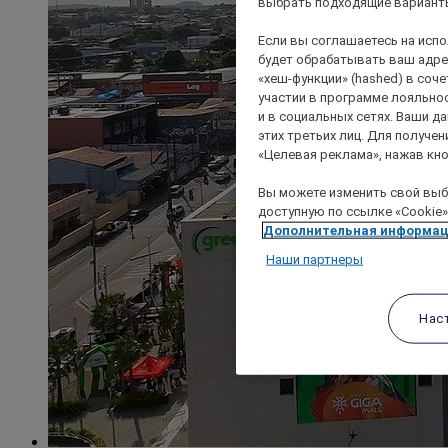
выбрать подходящие варианты
Если вы соглашаетесь на исп
будет обрабатывать ваш адрес
«хеш-функции» (hashed) в соч
участии в программе лояльнос
и в социальных сетях. Ваши 
этих третьих лиц. Для получ
«Целевая реклама», нажав кно
Вы можете изменить свой выбо
доступную по ссылке «Cookie»
Дополнительная информа
Наши партнеры
Нас