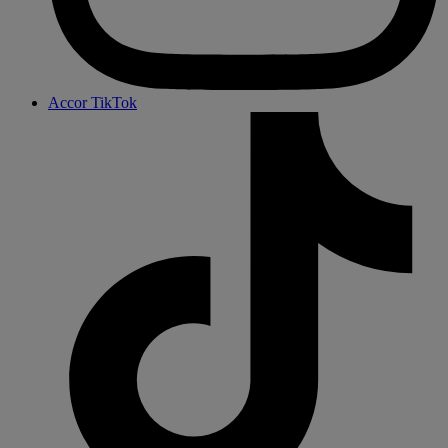
Accor TikTok