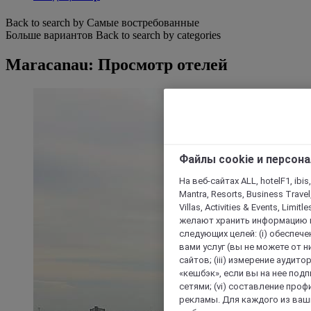
Back to search by Самые востребованные
Больше вариантов
Back to search by categories
Maracanau: Просмотр отелей
Файлы cookie и персон
На веб-сайтах ALL, hotelF1, ibis,
Mantra, Resorts, Business Travel
Villas, Activities & Events, Limit
желают хранить информацию н
следующих целей: (i) обеспе
вами услуг (вы не можете от н
сайтов; (iii) измерение аудит
«кешбэк», если вы на нее под
сетями; (vi) составление про
рекламы. Для каждого из ваши