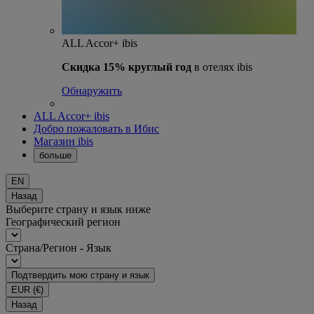
ALL Accor+ ibis
Скидка 15% круглый год
в отелях ibis
Обнаружить
ALL Accor+ ibis
Добро пожаловать в Ибис
Магазин ibis
больше
EN
Назад
Выберите страну и язык ниже
Географический регион
Страна/Регион - Язык
Подтвердить мою страну и язык
EUR
(€)
Назад