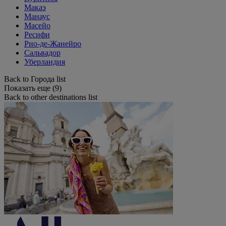
Макаэ
Манаус
Масейо
Ресифи
Рио-де-Жанейро
Сальвадор
Уберландия
Back to Города list
Показать еще (9)
Back to other destinations list