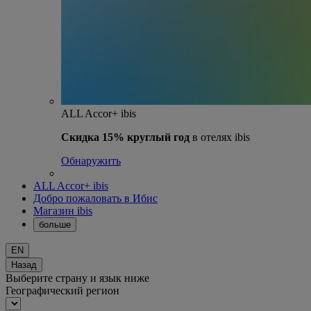
ALL Accor+ ibis
Скидка 15% круглый год
в отелях ibis
Обнаружить
ALL Accor+ ibis
Добро пожаловать в Ибис
Магазин ibis
больше
EN
Назад
Выберите страну и язык ниже
Географический регион