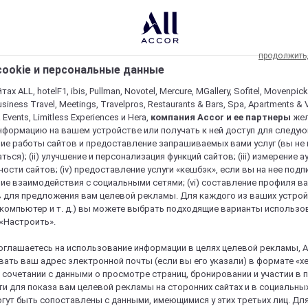
продолжить
ookie и персональные данные
ах ALL, hotelF1, ibis, Pullman, Novotel, Mercure, MGallery, Sofitel, Movenpick
usiness Travel, Meetings, Travelpros, Restaurants & Bars, Spa, Apartments & Vi
& Events, Limitless Experiences и Hera,
компания Accor и ее партнеры
же
нформацию на вашем устройстве или получать к ней доступ для следующи
ие работы сайтов и предоставление запрашиваемых вами услуг (вы не
ться); (ii) улучшение и персонализация функций сайтов; (iii) измерение 
ости сайтов; (iv) предоставление услуги «кешбэк», если вы на нее подпи
ие взаимодействия с социальными сетями; (vi) составление профиля в
 для предложения вам целевой рекламы. Для каждого из ваших устро
 компьютер и т. д.) вы можете выбрать подходящие варианты использо
 «Настроить».
оглашаетесь на использование информации в целях целевой рекламы, A
ать ваш адрес электронной почты (если вы его указали) в формате «х
в сочетании с данными о просмотре страниц, бронировании и участии в
и для показа вам целевой рекламы на сторонних сайтах и в социальных
гут быть сопоставлены с данными, имеющимися у этих третьих лиц. Дл