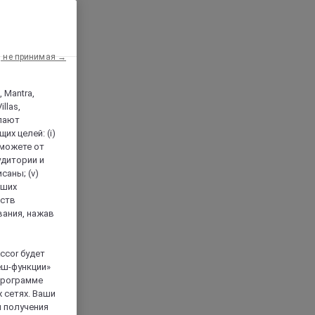
, не принимая →
, Mantra,
llas,
лают
х целей: (i)
 можете от
аудитории и
саны; (v)
аших
йств
вания, нажав
ccor будет
еш-функции»
 программе
 сетях. Ваши
я получения