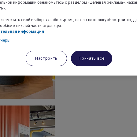
льной информации ознакомьтесь с разделом «Целевая реклама», нажа
ь».
 изменить свой выбор в любое время, нажав на кнопку «Настроить», д
ookie» в нижней части страницы.
тельная информация
тнеры
Настроить
Принять все