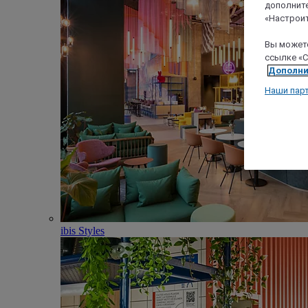
дополните
«Настроит
Вы можете
ссылке «C
Дополни
Наши пар
ibis Styles