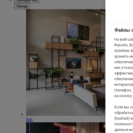
Назад
Файлы c
На веб-сайт
Resorts, B
Activities 
хранить и
обеспечен
них отказа
эффективн
обеспечен
интересов
(телефон,
на кнопку
Если вы с
обрабатыв
(hashed) 
ibis
лояльност
данные мо