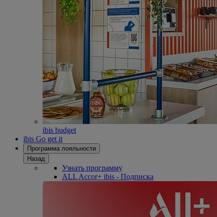
ibis budget
ibis Go get it
Программа лояльности
Назад
Узнать программу
ALL Accor+ ibis - Подписка