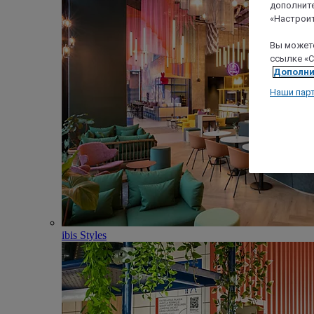
дополните
«Настроит
Вы можете
ссылке «C
Дополни
Наши пар
ibis Styles