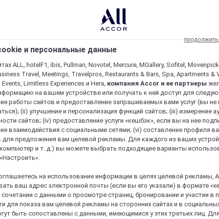
продолжить
ookie и персональные данные
ах ALL, hotelF1, ibis, Pullman, Novotel, Mercure, MGallery, Sofitel, Movenpick
usiness Travel, Meetings, Travelpros, Restaurants & Bars, Spa, Apartments & Vi
& Events, Limitless Experiences и Hera,
компания Accor и ее партнеры
же
нформацию на вашем устройстве или получать к ней доступ для следующи
ие работы сайтов и предоставление запрашиваемых вами услуг (вы не
ться); (ii) улучшение и персонализация функций сайтов; (iii) измерение 
ости сайтов; (iv) предоставление услуги «кешбэк», если вы на нее подпи
ие взаимодействия с социальными сетями; (vi) составление профиля в
 для предложения вам целевой рекламы. Для каждого из ваших устро
 компьютер и т. д.) вы можете выбрать подходящие варианты использо
 «Настроить».
оглашаетесь на использование информации в целях целевой рекламы, A
ать ваш адрес электронной почты (если вы его указали) в формате «х
в сочетании с данными о просмотре страниц, бронировании и участии в
и для показа вам целевой рекламы на сторонних сайтах и в социальных
гут быть сопоставлены с данными, имеющимися у этих третьих лиц. Дл