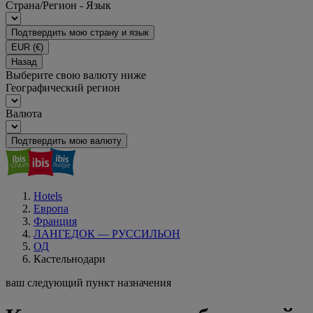
Страна/Регион - Язык
Подтвердить мою страну и язык
EUR
(€)
Назад
Выберите свою валюту ниже
Географический регион
Валюта
Подтвердить мою валюту
Hotels
Европа
Франция
ЛАНГЕДОК — РУССИЛЬОН
ОД
Кастельнодари
ваш следующий пункт назначения