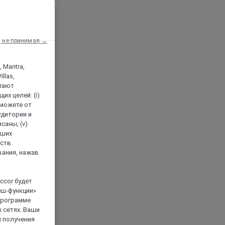
, не принимая →
, Mantra,
llas,
лают
х целей: (i)
 можете от
аудитории и
саны; (v)
аших
йств
вания, нажав
ccor будет
еш-функции»
 программе
 сетях. Ваши
я получения