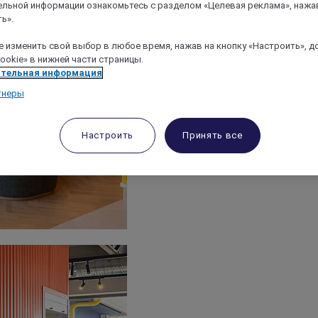
льной информации ознакомьтесь с разделом «Целевая реклама», нажа
ь».
 изменить свой выбор в любое время, нажав на кнопку «Настроить», д
ookie» в нижней части страницы.
тельная информация
тнеры
Настроить
Принять все