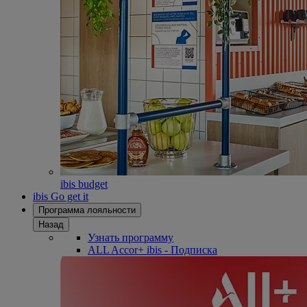
ibis budget
ibis Go get it
Программа лояльности
Назад
Узнать программу
ALL Accor+ ibis - Подписка