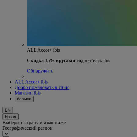
ALL Accor+ ibis
Скидка 15% круглый год
в отелях ibis
Обнаружить
ALL Accor+ ibis
Добро пожаловать в Ибис
Магазин ibis
больше
EN
Назад
Выберите страну и язык ниже
Географический регион