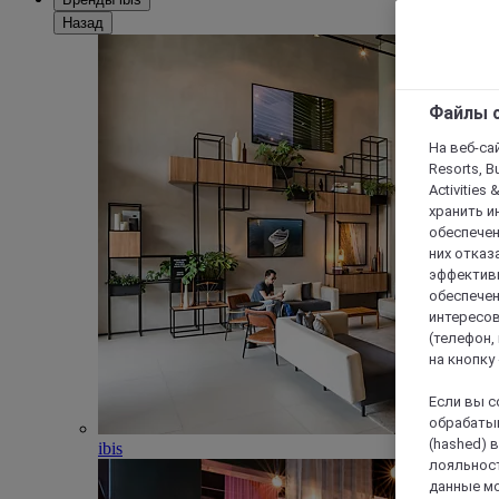
Назад
Файлы c
На веб-сайт
Resorts, B
Activities 
хранить и
обеспечен
них отказа
эффективн
обеспечен
интересов
(телефон,
на кнопку
Если вы с
обрабатыв
(hashed) 
ibis
лояльност
данные мо