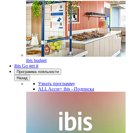
ibis budget
ibis Go get it
Программа лояльности
Назад
Узнать программу
ALL Accor+ ibis - Подписка