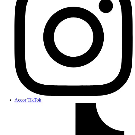
Accor TikTok