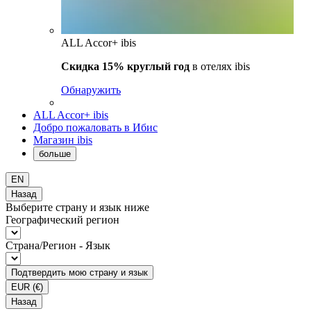
ALL Accor+ ibis
Скидка 15% круглый год
в отелях ibis
Обнаружить
ALL Accor+ ibis
Добро пожаловать в Ибис
Магазин ibis
больше
EN
Назад
Выберите страну и язык ниже
Географический регион
Страна/Регион - Язык
Подтвердить мою страну и язык
EUR
(€)
Назад