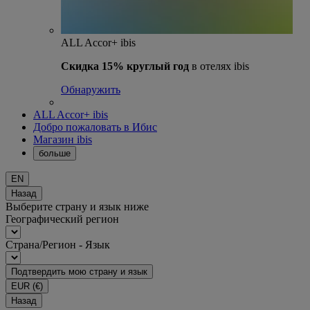
ALL Accor+ ibis
Скидка 15% круглый год
в отелях ibis
Обнаружить
ALL Accor+ ibis
Добро пожаловать в Ибис
Магазин ibis
больше
EN
Назад
Выберите страну и язык ниже
Географический регион
Страна/Регион - Язык
Подтвердить мою страну и язык
EUR
(€)
Назад