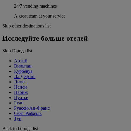
24/7 vending machines
A great team at your service
Skip other destinations list
Исследуйте больше отелей
Skip Города list
Антиб
Вильпан
Курбевуа
Ла Дефанс
Лион
Нанси
Париж
Пуатье
Руан
Руасси-Ан-Франс
Сент-Рафаэль
Тур
Back to Города list