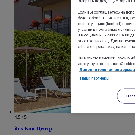
выбрать подходящие варианты
Если вы соглашаетесь на исп
будет обрабатывать ваш адрес
«хеш-функции» (hashed) в соч
участии в программе лояльнос
и в социальных сетях. Ваши 
этих третьих лиц. Для получ
«Целевая реклама», нажав кно
Вы можете изменить свой выбо
доступную по ссылке «Cookie»
Дополнительная информа
Наши партнеры
Нас
4.5 / 5
ibis Бон Центр