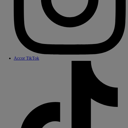
Accor TikTok