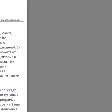
, не принимая →
, Mantra,
llas,
лают
х целей: (i)
 можете от
аудитории и
саны; (v)
аших
йств
вания, нажав
ccor будет
еш-функции»
 программе
 сетях. Ваши
я получения