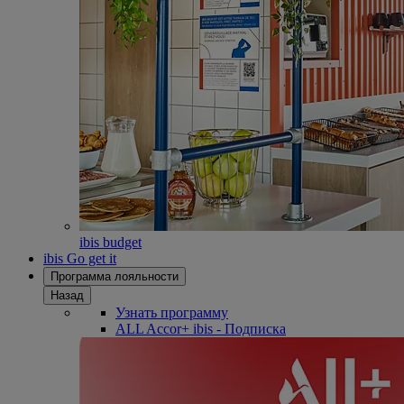
ibis budget
ibis Go get it
Программа лояльности
Назад
Узнать программу
ALL Accor+ ibis - Подписка