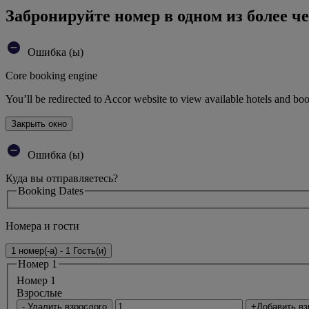
Забронируйте номер в одном из более че
Ошибка (ы)
Core booking engine
You’ll be redirected to Accor website to view available hotels and bo
Закрыть окно
Ошибка (ы)
Куда вы отправляетесь?
Booking Dates
Номера и гости
1 номер(-а) - 1 Гость(и)
Номер 1
Номер 1
Bзрослые
- Удалить взрослого
+Добавить вз