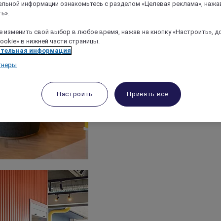
льной информации ознакомьтесь с разделом «Целевая реклама», нажа
ь».
 изменить свой выбор в любое время, нажав на кнопку «Настроить», д
ookie» в нижней части страницы.
тельная информация
тнеры
Настроить
Принять все