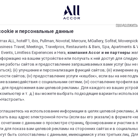
продолжить
ookie и персональные данные
ах ALL, hotelF1, ibis, Pullman, Novotel, Mercure, MGallery, Sofitel, Movenpick
usiness Travel, Meetings, Travelpros, Restaurants & Bars, Spa, Apartments & Vi
& Events, Limitless Experiences и Hera,
компания Accor и ее партнеры
же
нформацию на вашем устройстве или получать к ней доступ для следующи
ие работы сайтов и предоставление запрашиваемых вами услуг (вы не
ться); (ii) улучшение и персонализация функций сайтов; (iii) измерение 
ости сайтов; (iv) предоставление услуги «кешбэк», если вы на нее подпи
ие взаимодействия с социальными сетями; (vi) составление профиля в
 для предложения вам целевой рекламы. Для каждого из ваших устро
 компьютер и т. д.) вы можете выбрать подходящие варианты использо
 «Настроить».
оглашаетесь на использование информации в целях целевой рекламы, A
ать ваш адрес электронной почты (если вы его указали) в формате «х
в сочетании с данными о просмотре страниц, бронировании и участии в
и для показа вам целевой рекламы на сторонних сайтах и в социальных
гут быть сопоставлены с данными, имеющимися у этих третьих лиц. Дл