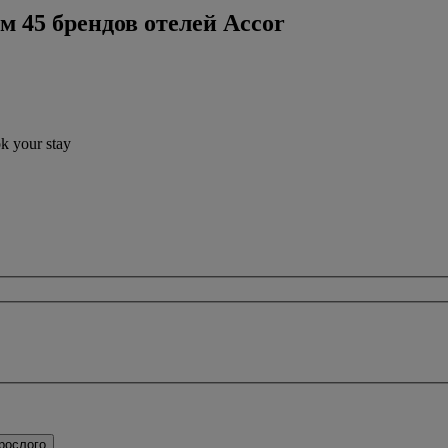
м 45 брендов отелей Accor
ok your stay
рослого