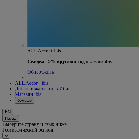
ALL Accor+ ibis
Скидка 15% круглый год
в отелях ibis
Обнаружить
ALL Accor+ ibis
Добро пожаловать в Ибис
Магазин ibis
больше
EN
Назад
Выберите страну и язык ниже
Географический регион