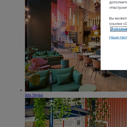
дополните
«Настроит
Вы можете
ссылке «C
Дополни
Наши пар
ibis Styles