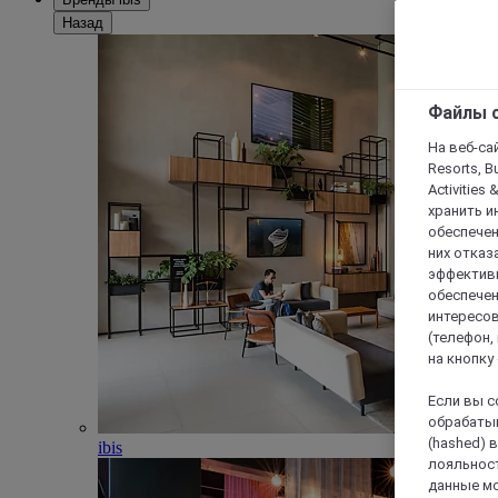
Назад
Файлы c
На веб-сайт
Resorts, B
Activities 
хранить и
обеспечен
них отказа
эффективн
обеспечен
интересов
(телефон,
на кнопку
Если вы с
обрабатыв
(hashed) 
ibis
лояльност
данные мо