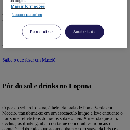
da página.
Depois de passar o dia curtindo as praias e belezas da cidade, não
Mais informações
vão faltar opções do que fazer em Maceió à noite. A cidade é repleta
de bares, inclusive à beira mar, com cardápios e atrações para
Nossos parceiros
atender aos mais diversos estilos.
Personalizar
Aceitar tudo
E para ajudar você a ter uma viagem ainda mais incrível, fizemos
uma seleção com os melhores bares e baladas de Maceió para quem
quer curtir a noite com os amigos, com a família ou em casal.
Saiba o que fazer em Maceió
Pôr do sol e drinks no Lopana
O pôr do sol no Lopana, à beira da praia de Ponta Verde em
Maceió, transforma-se em um espetáculo íntimo e leve enquanto o
horizonte reflete tons dourados sobre o mar. À medida que a luz
declina, os drinks ganham destaque com crudités tropicais e
coquetéis elaborados que acompanham o som suave da brisa e da