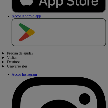
Accor Android app
D
I
S
P
O
N
Í
V
E
L
N
O
Precisa de ajuda?
Visitar
Destinos
Universo ibis
Accor Instagram