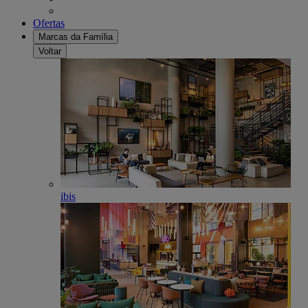
Ofertas
Marcas da Família
Voltar
ibis