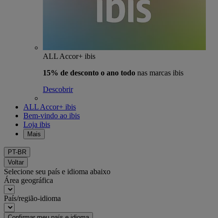
ALL Accor+ ibis
15% de desconto o ano todo
nas marcas ibis
Descobrir
ALL Accor+ ibis
Bem-vindo ao ibis
Loja ibis
Mais
PT-BR
Voltar
Selecione seu país e idioma abaixo
Área geográfica
País/região-idioma
Confirmar meu país e idioma