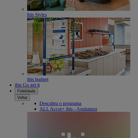
ibis Styles
ibis budget
ibis Go get it
Fidelidade
Voltar
Descubra o programa
ALL Accor+ ibis - Assinatura