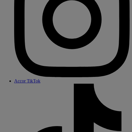
Accor TikTok