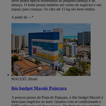
serve pratos típicos nordestinos ao pequeno-almoço e ao
almoço. O hotel possui também um centro de negócios e um
espaço para crianças. Os cães até 15 kg são bem-vindos.
A partir de --
*
MACEIÓ, Brasil
ibis budget Maceió Pajuçara
A poucos passos da Praia de Pajuçara, o ibis budget Maceió é
ideal para negócios ou lazer. Quartos com ar condicionado e
WIFI grátis para até duas pessoas. Desfrute de um completo