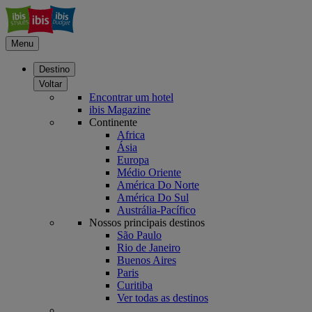
Menu
Destino
Voltar
Encontrar um hotel
ibis Magazine
Continente
Africa
Ásia
Europa
Médio Oriente
América Do Norte
América Do Sul
Austrália-Pacífico
Nossos principais destinos
São Paulo
Rio de Janeiro
Buenos Aires
Paris
Curitiba
Ver todas as destinos