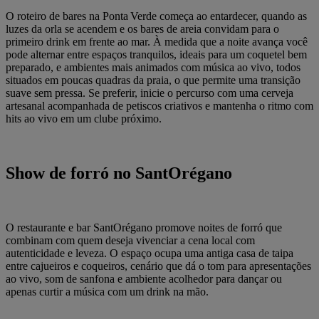
O roteiro de bares na Ponta Verde começa ao entardecer, quando as
luzes da orla se acendem e os bares de areia convidam para o
primeiro drink em frente ao mar. À medida que a noite avança você
pode alternar entre espaços tranquilos, ideais para um coquetel bem
preparado, e ambientes mais animados com música ao vivo, todos
situados em poucas quadras da praia, o que permite uma transição
suave sem pressa. Se preferir, inicie o percurso com uma cerveja
artesanal acompanhada de petiscos criativos e mantenha o ritmo com
hits ao vivo em um clube próximo.
Show de forró no SantOrégano
O restaurante e bar SantOrégano promove noites de forró que
combinam com quem deseja vivenciar a cena local com
autenticidade e leveza. O espaço ocupa uma antiga casa de taipa
entre cajueiros e coqueiros, cenário que dá o tom para apresentações
ao vivo, som de sanfona e ambiente acolhedor para dançar ou
apenas curtir a música com um drink na mão.