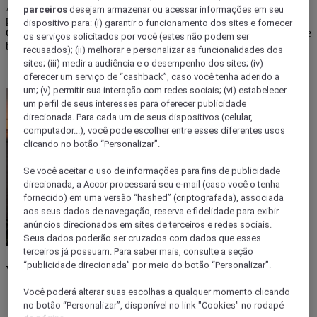
Além de um litoral incrível, a vida noturna em Maceió tem curtição
parceiros
desejam armazenar ou acessar informações em seu
para todos os gostos. Quer saber o que fazer em Maceió à noite?
dispositivo para: (i) garantir o funcionamento dos sites e fornecer
Confira a lista que preparamos com os melhores bares, restaurantes e
os serviços solicitados por você (estes não podem ser
baladas para você conhecer na sua próxima viagem!
recusados); (ii) melhorar e personalizar as funcionalidades dos
sites; (iii) medir a audiência e o desempenho dos sites; (iv)
oferecer um serviço de “cashback”, caso você tenha aderido a
um; (v) permitir sua interação com redes sociais; (vi) estabelecer
um perfil de seus interesses para oferecer publicidade
direcionada. Para cada um de seus dispositivos (celular,
computador...), você pode escolher entre esses diferentes usos
clicando no botão “Personalizar”.
Se você aceitar o uso de informações para fins de publicidade
direcionada, a Accor processará seu e-mail (caso você o tenha
fornecido) em uma versão “hashed” (criptografada), associada
aos seus dados de navegação, reserva e fidelidade para exibir
anúncios direcionados em sites de terceiros e redes sociais.
Seus dados poderão ser cruzados com dados que esses
terceiros já possuam. Para saber mais, consulte a seção
“publicidade direcionada” por meio do botão “Personalizar”.
Vida noturna em Maceió
Você poderá alterar suas escolhas a qualquer momento clicando
no botão “Personalizar”, disponível no link "Cookies" no rodapé