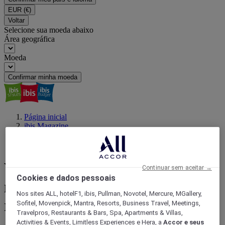
EUR
(€)
Voltar
Selecione sua moeda abaixo
Área geográfica
Moeda
Confirmar minha moeda
Página inicial
ibis Magazine
Viajar com um propósito
O que fazer em Maceió à noite: bares, baladas e restaurantes!
Vida noturna em Maceió: os
Continuar sem aceitar →
Cookies e dados pessoais
melhores bares, baladas e
Nos sites ALL, hotelF1, ibis, Pullman, Novotel, Mercure, MGallery,
restaurantes
Sofitel, Movenpick, Mantra, Resorts, Business Travel, Meetings,
Travelpros, Restaurants & Bars, Spa, Apartments & Villas,
Activities & Events, Limitless Experiences e Hera, a
Accor e seus