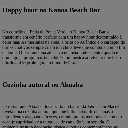
Happy hour no Kanoa Beach Bar
No coração da Praia de Ponta Verde, o Kanoa Beach Bar se
transforma em cenário perfeito para um happy hour descontraído à
beira‑mar. As mesinhas na areia, a brisa do Atlântico e o cardápio de
drinks criativos sempre criam um clima leve que combina com o fim
da tarde. O bar funciona até cerca de meia‑noite e, entre quarta e
domingo, a programação inclui DJ ou música ao vivo, o que faz o
pôr‑do‑sol se prolongar em ritmo de festa.
Cozinha autoral no Akuaba
O restaurante Akuaba, localizado no bairro da Jatiúca em Maceió,
revela uma cozinha autoral que une influências afro‑baianas a
ingredientes alagoanos frescos, criando pratos memoráveis como o
acarajé caprichado e a moqueca de camarão bem servida. O
ambiente mistura decoração rústica e toques contemporâneos, as