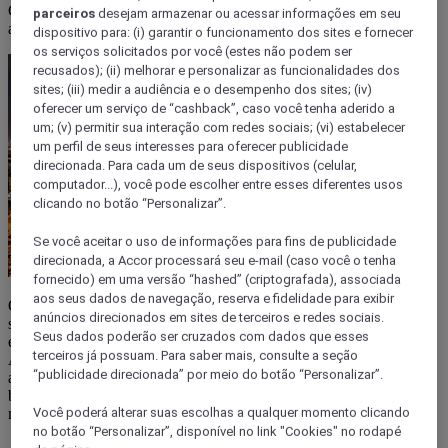
Confira dicas imperdíveis de bares e baladas em Campinas para
parceiros
desejam armazenar ou acessar informações em seu
aproveitar o melhor da vida noturna da cidade!
dispositivo para: (i) garantir o funcionamento dos sites e fornecer
os serviços solicitados por você (estes não podem ser
recusados); (ii) melhorar e personalizar as funcionalidades dos
sites; (iii) medir a audiência e o desempenho dos sites; (iv)
oferecer um serviço de “cashback”, caso você tenha aderido a
um; (v) permitir sua interação com redes sociais; (vi) estabelecer
um perfil de seus interesses para oferecer publicidade
direcionada. Para cada um de seus dispositivos (celular,
computador...), você pode escolher entre esses diferentes usos
clicando no botão “Personalizar”.
Se você aceitar o uso de informações para fins de publicidade
direcionada, a Accor processará seu e-mail (caso você o tenha
fornecido) em uma versão “hashed” (criptografada), associada
aos seus dados de navegação, reserva e fidelidade para exibir
Quer saber o que fazer em Campinas e entrar no clima da cidade? É
anúncios direcionados em sites de terceiros e redes sociais.
só curtir a agitada vida noturna. Afinal, existem bares, botecos, pubs
Seus dados poderão ser cruzados com dados que esses
e baladas em Campinas para todos os gostos (e bolsos, claro).
terceiros já possuam. Para saber mais, consulte a seção
Agora, para decidir onde ir a escolha é sua: quer bater papo com os
“publicidade direcionada” por meio do botão “Personalizar”.
amigos, fazer uma happy hour depois do trampo ou pegar uma
baladinha? Confira as nossas dicas e prepare-se para viver bons
momentos!
Você poderá alterar suas escolhas a qualquer momento clicando
no botão “Personalizar”, disponível no link "Cookies" no rodapé