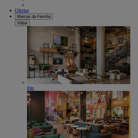
Ofertas
Marcas da Família
Voltar
ibis