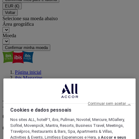
EUR
(€)
Voltar
Selecione sua moeda abaixo
Área geográfica
Moeda
Confirmar minha moeda
Página inicial
ibis Magazine
Viajar com um propósito
Bares e baladas em Campinas | Hotéis ibis
Bares e baladas em Campinas:
Continuar sem aceitar →
Cookies e dados pessoais
os endereços mais cobiçados da
Nos sites ALL, hotelF1, ibis, Pullman, Novotel, Mercure, MGallery,
cidade
Sofitel, Movenpick, Mantra, Resorts, Business Travel, Meetings,
Travelpros, Restaurants & Bars, Spa, Apartments & Villas,
Activities & Events, Limitless Experiences e Hera, a
Accor e seus