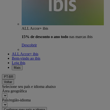
ALL Accor+ ibis
15% de desconto o ano todo
nas marcas ibis
Descobrir
ALL Accor+ ibis
Bem-vindo ao ibis
Loja ibis
Mais
PT-BR
Voltar
Selecione seu país e idioma abaixo
Área geográfica
País/região-idioma
Confirmar meu país e idioma