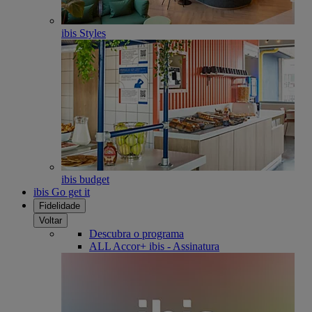
ibis Styles
ibis budget
ibis Go get it
Fidelidade
Voltar
Descubra o programa
ALL Accor+ ibis - Assinatura