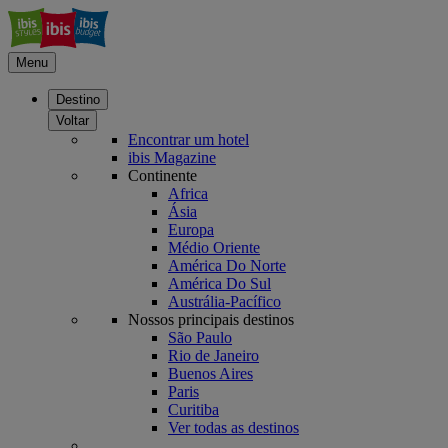
Menu
Destino
Voltar
Encontrar um hotel
ibis Magazine
Continente
Africa
Ásia
Europa
Médio Oriente
América Do Norte
América Do Sul
Austrália-Pacífico
Nossos principais destinos
São Paulo
Rio de Janeiro
Buenos Aires
Paris
Curitiba
Ver todas as destinos