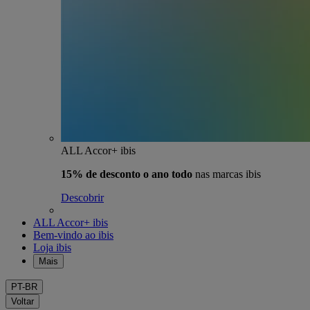
ALL Accor+ ibis
15% de desconto o ano todo
nas marcas ibis
Descobrir
ALL Accor+ ibis
Bem-vindo ao ibis
Loja ibis
Mais
PT-BR
Voltar