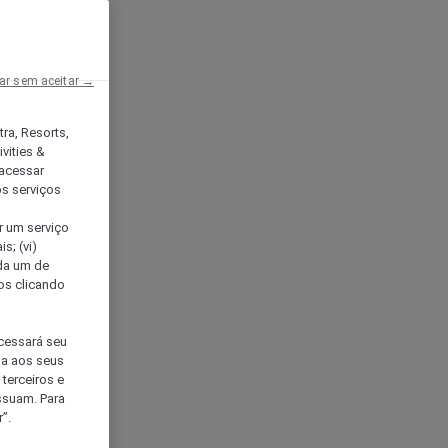
ar sem aceitar →
tra, Resorts,
vities &
acessar
os serviços
er um serviço
s; (vi)
ada um de
sos clicando
ocessará seu
da aos seus
terceiros e
ssuam. Para
”.