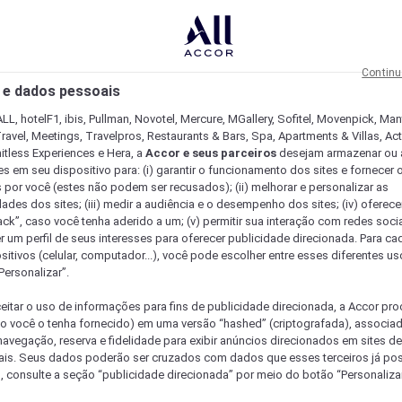
Continu
 e dados pessoais
LL, hotelF1, ibis, Pullman, Novotel, Mercure, MGallery, Sofitel, Movenpick, Man
ravel, Meetings, Travelpros, Restaurants & Bars, Spa, Apartments & Villas, Acti
mitless Experiences e Hera, a
Accor e seus parceiros
desejam armazenar ou 
s em seu dispositivo para: (i) garantir o funcionamento dos sites e fornecer 
s por você (estes não podem ser recusados); (ii) melhorar e personalizar as
dades dos sites; (iii) medir a audiência e o desempenho dos sites; (iv) oferec
ck”, caso você tenha aderido a um; (v) permitir sua interação com redes sociai
r um perfil de seus interesses para oferecer publicidade direcionada. Para c
sitivos (celular, computador...), você pode escolher entre esses diferentes u
Personalizar”.
eitar o uso de informações para fins de publicidade direcionada, a Accor pr
so você o tenha fornecido) em uma versão “hashed” (criptografada), associa
avegação, reserva e fidelidade para exibir anúncios direcionados em sites de 
ais. Seus dados poderão ser cruzados com dados que esses terceiros já po
, consulte a seção “publicidade direcionada” por meio do botão “Personalizar