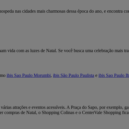
 hospeda nas cidades mais charmosas dessa época do ano, e encontra co
ham vida com as luzes de Natal. Se você busca uma celebração mais trad
como
ibis Sao Paulo Morumbi
,
ibis São Paulo Paulista
e
ibis Sao Paulo I
árias atrações e eventos acessíveis. A Praça do Sapo, por exemplo, ga
fazer compras de Natal, o Shopping Colinas e o CenterVale Shopping fi