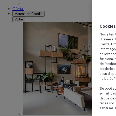
Ofertas
Marcas da Família
Voltar
Cookies
Nos sites A
Business T
Events, Li
informaçõe
solicitado
funcionali
de “cashba
estabelece
seus dispo
no botão “
Se você ac
e-mail (ca
dados de n
redes soci
saber mais