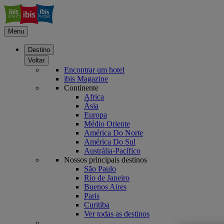
Menu
Destino
Voltar
Encontrar um hotel
ibis Magazine
Continente
Africa
Ásia
Europa
Médio Oriente
América Do Norte
América Do Sul
Austrália-Pacífico
Nossos principais destinos
São Paulo
Rio de Janeiro
Buenos Aires
Paris
Curitiba
Ver todas as destinos