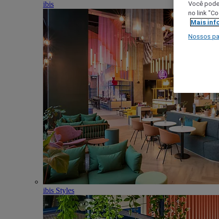
ibis
Você poder
no link "C
Mais inf
Nossos pa
ibis Styles