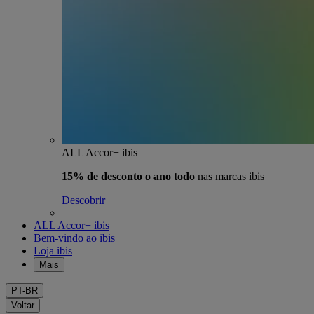
ALL Accor+ ibis
15% de desconto o ano todo
nas marcas ibis
Descobrir
ALL Accor+ ibis
Bem-vindo ao ibis
Loja ibis
Mais
PT-BR
Voltar