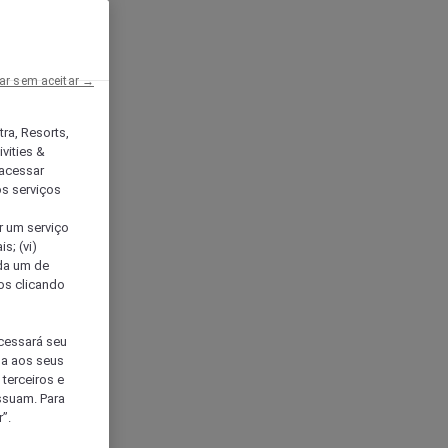
ar sem aceitar →
tra, Resorts,
vities &
acessar
os serviços
er um serviço
s; (vi)
ada um de
sos clicando
ocessará seu
da aos seus
terceiros e
ssuam. Para
”.