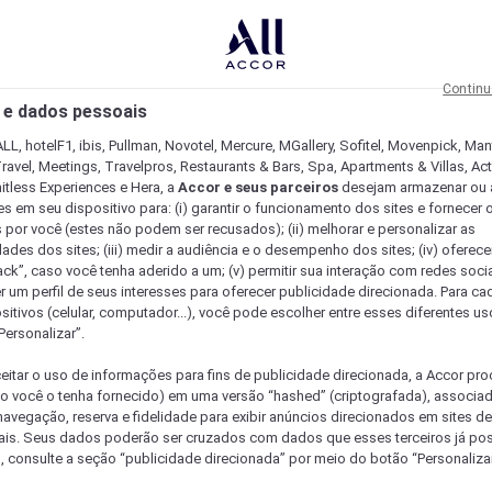
Continu
 e dados pessoais
LL, hotelF1, ibis, Pullman, Novotel, Mercure, MGallery, Sofitel, Movenpick, Man
ravel, Meetings, Travelpros, Restaurants & Bars, Spa, Apartments & Villas, Acti
mitless Experiences e Hera, a
Accor e seus parceiros
desejam armazenar ou 
s em seu dispositivo para: (i) garantir o funcionamento dos sites e fornecer 
s por você (estes não podem ser recusados); (ii) melhorar e personalizar as
dades dos sites; (iii) medir a audiência e o desempenho dos sites; (iv) oferec
ck”, caso você tenha aderido a um; (v) permitir sua interação com redes sociai
r um perfil de seus interesses para oferecer publicidade direcionada. Para c
sitivos (celular, computador...), você pode escolher entre esses diferentes u
Personalizar”.
eitar o uso de informações para fins de publicidade direcionada, a Accor pr
so você o tenha fornecido) em uma versão “hashed” (criptografada), associa
avegação, reserva e fidelidade para exibir anúncios direcionados em sites de 
ais. Seus dados poderão ser cruzados com dados que esses terceiros já po
, consulte a seção “publicidade direcionada” por meio do botão “Personalizar