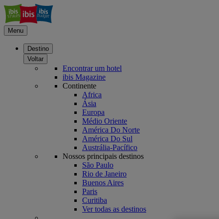
Menu
Destino
Voltar
Encontrar um hotel
ibis Magazine
Continente
Africa
Ásia
Europa
Médio Oriente
América Do Norte
América Do Sul
Austrália-Pacífico
Nossos principais destinos
São Paulo
Rio de Janeiro
Buenos Aires
Paris
Curitiba
Ver todas as destinos