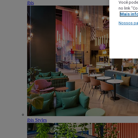
ibis
Você poder
no link "C
Mais inf
Nossos pa
ibis Styles