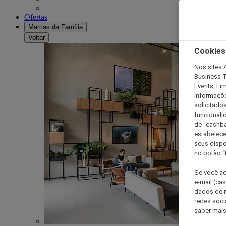
Ofertas
Marcas da Família
Voltar
Cookies
Nos sites A
Business T
Events, Li
informaçõe
solicitado
funcionali
de “cashba
estabelece
seus dispo
no botão “
Se você ac
e-mail (ca
dados de n
redes soci
saber mais