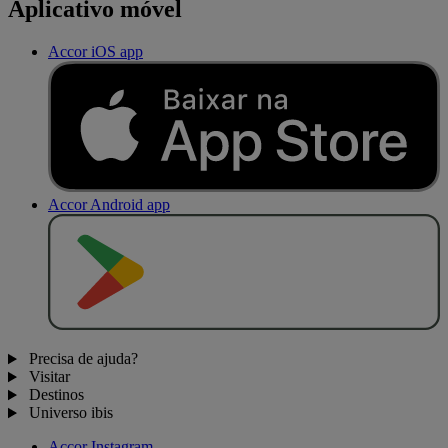
Aplicativo móvel
Accor iOS app
Accor Android app
D
I
S
P
O
N
Í
V
E
L
N
O
Precisa de ajuda?
Visitar
Destinos
Universo ibis
Accor Instagram