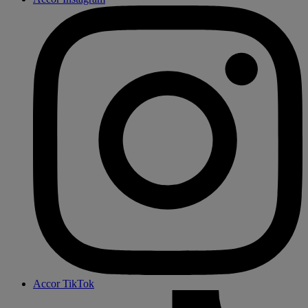
Accor TikTok