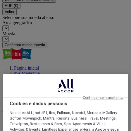
EUR
(€)
Voltar
Selecione sua moeda abaixo
Área geográfica
Moeda
Confirmar minha moeda
Página inicial
ibis Magazine
Os melhores eventos com ibis
Como curtir o Carnaval em São Paulo com ibis sem gastar
muito
Continuar sem aceitar →
Carnaval em João Pessoa:
Cookies e dados pessoais
Dicas para economizar sem
Nos sites ALL, hotelF1, ibis, Pullman, Novotel, Mercure, MGallery,
Sofitel, Movenpick, Mantra, Resorts, Business Travel, Meetings,
perder o melhor da festa
Travelpros, Restaurants & Bars, Spa, Apartments & Villas,
Activities & Events, Limitless Experiences e Hera, a
Accor e seus