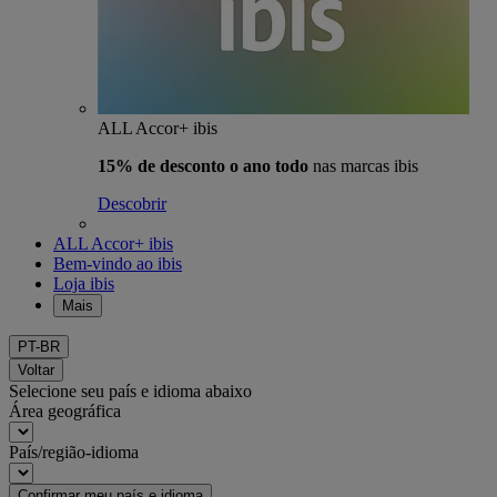
ALL Accor+ ibis
15% de desconto o ano todo
nas marcas ibis
Descobrir
ALL Accor+ ibis
Bem-vindo ao ibis
Loja ibis
Mais
PT-BR
Voltar
Selecione seu país e idioma abaixo
Área geográfica
País/região-idioma
Confirmar meu país e idioma