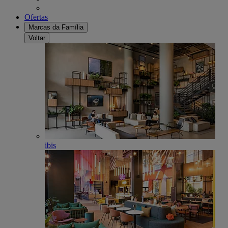
Ofertas
Marcas da Família
Voltar
ibis