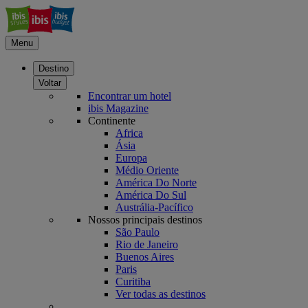
Menu
Destino
Voltar
Encontrar um hotel
ibis Magazine
Continente
Africa
Ásia
Europa
Médio Oriente
América Do Norte
América Do Sul
Austrália-Pacífico
Nossos principais destinos
São Paulo
Rio de Janeiro
Buenos Aires
Paris
Curitiba
Ver todas as destinos