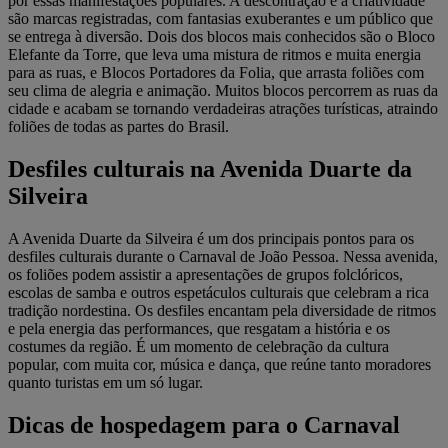
por essas manifestações populares. A descontração e a criatividade
são marcas registradas, com fantasias exuberantes e um público que
se entrega à diversão. Dois dos blocos mais conhecidos são o Bloco
Elefante da Torre, que leva uma mistura de ritmos e muita energia
para as ruas, e Blocos Portadores da Folia, que arrasta foliões com
seu clima de alegria e animação. Muitos blocos percorrem as ruas da
cidade e acabam se tornando verdadeiras atrações turísticas, atraindo
foliões de todas as partes do Brasil.
Desfiles culturais na Avenida Duarte da
Silveira
A Avenida Duarte da Silveira é um dos principais pontos para os
desfiles culturais durante o Carnaval de João Pessoa. Nessa avenida,
os foliões podem assistir a apresentações de grupos folclóricos,
escolas de samba e outros espetáculos culturais que celebram a rica
tradição nordestina. Os desfiles encantam pela diversidade de ritmos
e pela energia das performances, que resgatam a história e os
costumes da região. É um momento de celebração da cultura
popular, com muita cor, música e dança, que reúne tanto moradores
quanto turistas em um só lugar.
Dicas de hospedagem para o Carnaval