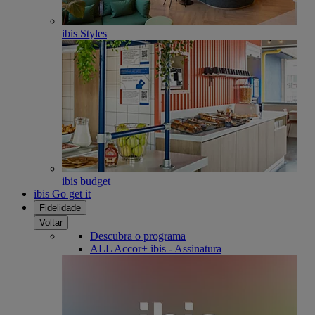
ibis Styles
ibis budget
ibis Go get it
Fidelidade
Voltar
Descubra o programa
ALL Accor+ ibis - Assinatura