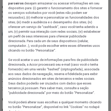
parceiros
desejam armazenar ou acessar informações em seu
Carnaval em João Pessoa: aproveite a folia sem pesar no bolso, com
dispositivo para: (i) garantir o funcionamento dos sites e fornecer
dicas de economia e os melhores pontos da cidade. Curta os blocos,
os serviços solicitados por você (estes não podem ser
as praias e o clima de festa! No final, divirta-se com ibis, a base
recusados); (ii) melhorar e personalizar as funcionalidades dos
perfeita para sua estadia.
sites; (iii) medir a audiência e o desempenho dos sites; (iv)
oferecer um serviço de “cashback”, caso você tenha aderido a
um; (v) permitir sua interação com redes sociais; (vi) estabelecer
um perfil de seus interesses para oferecer publicidade
direcionada. Para cada um de seus dispositivos (celular,
computador...), você pode escolher entre esses diferentes usos
clicando no botão “Personalizar”.
Se você aceitar o uso de informações para fins de publicidade
direcionada, a Accor processará seu e-mail (caso você o tenha
fornecido) em uma versão “hashed” (criptografada), associada
aos seus dados de navegação, reserva e fidelidade para exibir
anúncios direcionados em sites de terceiros e redes sociais.
28 fevereiro 2025
Seus dados poderão ser cruzados com dados que esses
terceiros já possuam. Para saber mais, consulte a seção
3 minutos
“publicidade direcionada” por meio do botão “Personalizar”.
Como é o Carnaval em João Pessoa?
Você poderá alterar suas escolhas a qualquer momento clicando
no botão “Personalizar”, disponível no link "Cookies" no rodapé
O Carnaval em João Pessoa é uma verdadeira explosão de cores,