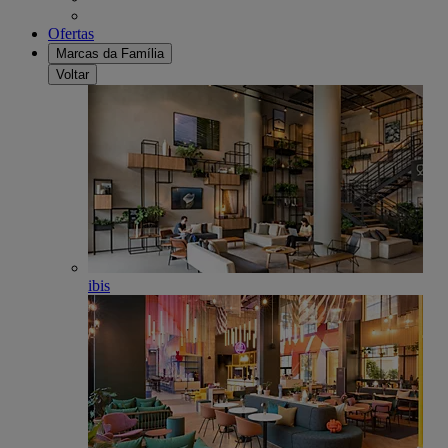
Ofertas
Marcas da Família
Voltar
ibis