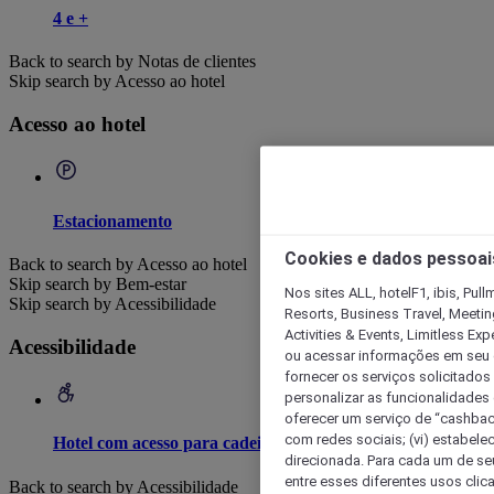
4 e +
Back to search by Notas de clientes
Skip search by Acesso ao hotel
Acesso ao hotel
Estacionamento
Cookies e dados pessoai
Back to search by Acesso ao hotel
Skip search by Bem-estar
Nos sites ALL, hotelF1, ibis, Pul
Skip search by Acessibilidade
Resorts, Business Travel, Meetin
Activities & Events, Limitless Ex
Acessibilidade
ou acessar informações em seu di
fornecer os serviços solicitados
personalizar as funcionalidades d
oferecer um serviço de “cashback
com redes sociais; (vi) estabele
Hotel com acesso para cadeira de rodas
direcionada. Para cada um de seu
entre esses diferentes usos clic
Back to search by Acessibilidade