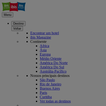
Menu
Destino
Voltar
Encontrar um hotel
ibis Magazine
Continente
Africa
Ásia
Europa
Médio Oriente
América Do Norte
América Do Sul
Austrália-Pacífico
Nossos principais destinos
São Paulo
Rio de Janeiro
Buenos Aires
Paris
Curitiba
Ver todas as destinos