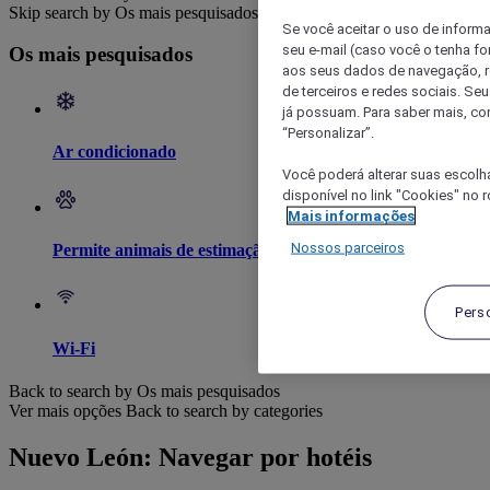
Skip search by Os mais pesquisados
Se você aceitar o uso de inform
seu e-mail (caso você o tenha f
Os mais pesquisados
aos seus dados de navegação, re
de terceiros e redes sociais. S
já possuam. Para saber mais, co
“Personalizar”.
Ar condicionado
Você poderá alterar suas escolh
disponível no link "Cookies" no 
Mais informações
Nossos parceiros
Permite animais de estimação
Pers
Wi-Fi
Back to search by Os mais pesquisados
Ver mais opções
Back to search by categories
Nuevo León: Navegar por hotéis