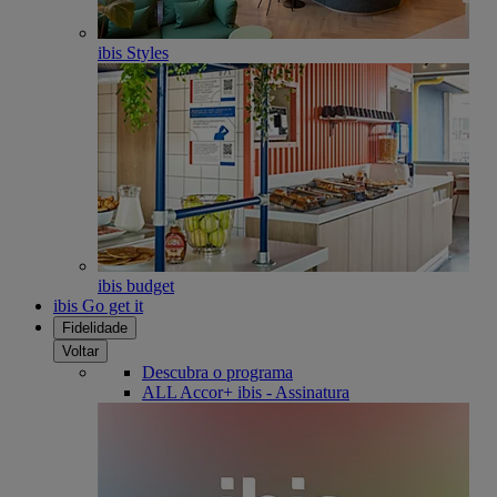
ibis Styles
ibis budget
ibis Go get it
Fidelidade
Voltar
Descubra o programa
ALL Accor+ ibis - Assinatura