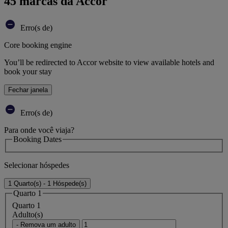
45 marcas da Accor
Erro(s de)
Core booking engine
You’ll be redirected to Accor website to view available hotels and
book your stay
Fechar janela
Erro(s de)
Para onde você viaja?
Booking Dates
Selecionar hóspedes
1 Quarto(s) - 1 Hóspede(s)
Quarto 1
Quarto 1
Adulto(s)
- Remova um adulto