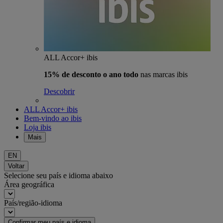
ALL Accor+ ibis
15% de desconto o ano todo
nas marcas ibis
Descobrir
ALL Accor+ ibis
Bem-vindo ao ibis
Loja ibis
Mais
EN
Voltar
Selecione seu país e idioma abaixo
Área geográfica
País/região-idioma
Confirmar meu país e idioma