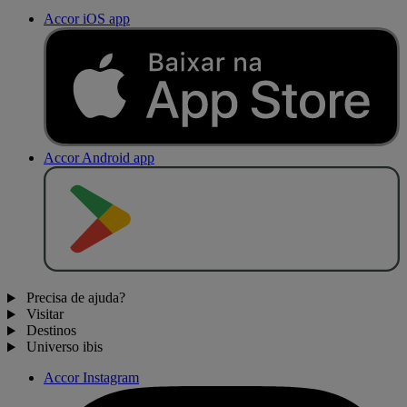
Accor iOS app
Accor Android app
D
I
S
P
O
N
Í
V
E
L
N
O
Precisa de ajuda?
Visitar
Destinos
Universo ibis
Accor Instagram