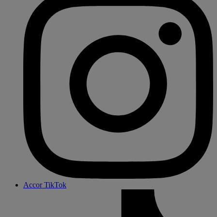
Accor TikTok