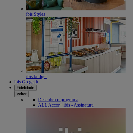
ibis Styles
ibis budget
ibis Go get it
Fidelidade
Voltar
Descubra o programa
ALL Accor+ ibis - Assinatura