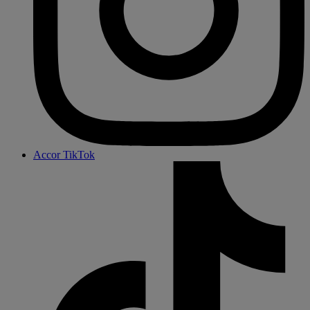
Accor TikTok