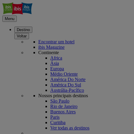
Menu
Destino
Voltar
Encontrar um hotel
ibis Magazine
Continente
Africa
Ásia
Europa
Médio Oriente
América Do Norte
América Do Sul
Austrália-Pacífico
Nossos principais destinos
São Paulo
Rio de Janeiro
Buenos Aires
Paris
Curitiba
Ver todas as destinos