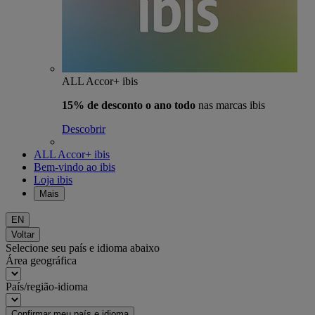
ALL Accor+ ibis
15% de desconto o ano todo
nas marcas ibis
Descobrir
ALL Accor+ ibis
Bem-vindo ao ibis
Loja ibis
Mais
EN
Voltar
Selecione seu país e idioma abaixo
Área geográfica
País/região-idioma
Confirmar meu país e idioma