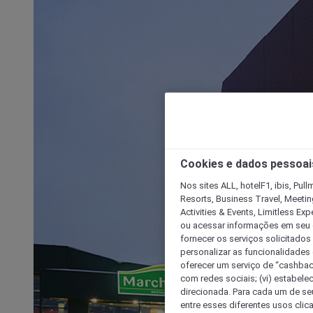
Cookies e dados pessoai
Nos sites ALL, hotelF1, ibis, Pul
Resorts, Business Travel, Meetin
Activities & Events, Limitless Ex
ou acessar informações em seu di
fornecer os serviços solicitados
personalizar as funcionalidades d
oferecer um serviço de “cashback
com redes sociais; (vi) estabele
direcionada. Para cada um de seu
entre esses diferentes usos clic