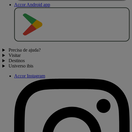
Accor Android app
D
I
S
P
O
N
Í
V
E
L
N
O
Precisa de ajuda?
Visitar
Destinos
Universo ibis
Accor Instagram