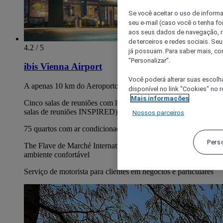
Se você aceitar o uso de inform
seu e-mail (caso você o tenha f
aos seus dados de navegação, re
de terceiros e redes sociais. S
4.2 / 5
já possuam. Para saber mais, co
“Personalizar”.
ibis Vienna Airport
Você poderá alterar suas escolh
A apenas 10 km do Aeroporto Internacional de Viena
disponível no link "Cookies" no 
Mais informações
Cinco salas de reuniões com luz natural (duas das quais são
salas de reuniões INSPIRED)
Nossos parceiros
75 quartos com ar condicionado, para não fumadores
Pers
The Flave de Marché International: coma e trabalhe num
ambiente confortável
Serviço de motorista para clientes em negócios e particulares