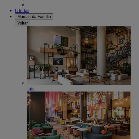
Ofertas
Marcas da Família
Voltar
ibis