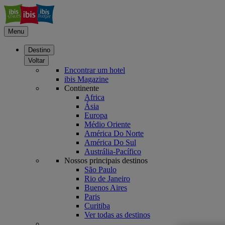
Menu
Destino
Voltar
Encontrar um hotel
ibis Magazine
Continente
Africa
Ásia
Europa
Médio Oriente
América Do Norte
América Do Sul
Austrália-Pacífico
Nossos principais destinos
São Paulo
Rio de Janeiro
Buenos Aires
Paris
Curitiba
Ver todas as destinos