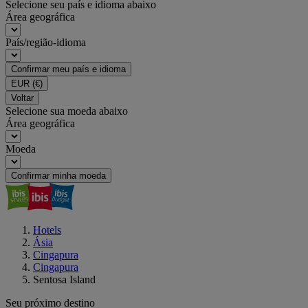
Selecione seu país e idioma abaixo
Área geográfica
País/região-idioma
Confirmar meu país e idioma
EUR
(€)
Voltar
Selecione sua moeda abaixo
Área geográfica
Moeda
Confirmar minha moeda
Hotels
Ásia
Cingapura
Cingapura
Sentosa Island
Seu próximo destino