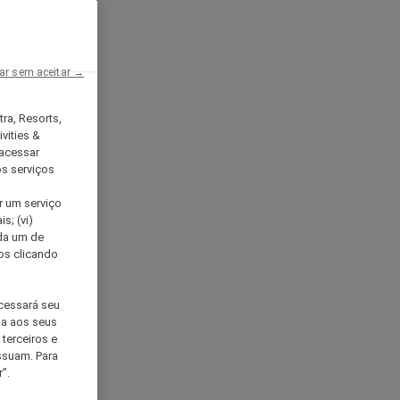
ar sem aceitar →
tra, Resorts,
vities &
acessar
os serviços
er um serviço
s; (vi)
ada um de
sos clicando
ocessará seu
da aos seus
terceiros e
ssuam. Para
”.