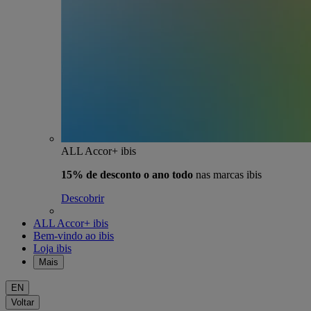
ALL Accor+ ibis
15% de desconto o ano todo
nas marcas ibis
Descobrir
ALL Accor+ ibis
Bem-vindo ao ibis
Loja ibis
Mais
EN
Voltar