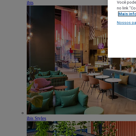
ibis
Você poder
no link "C
Mais inf
Nossos pa
ibis Styles