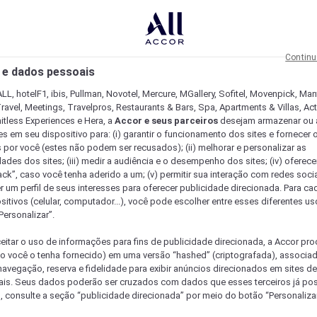
Continu
 e dados pessoais
LL, hotelF1, ibis, Pullman, Novotel, Mercure, MGallery, Sofitel, Movenpick, Man
ravel, Meetings, Travelpros, Restaurants & Bars, Spa, Apartments & Villas, Acti
mitless Experiences e Hera, a
Accor e seus parceiros
desejam armazenar ou 
s em seu dispositivo para: (i) garantir o funcionamento dos sites e fornecer 
s por você (estes não podem ser recusados); (ii) melhorar e personalizar as
dades dos sites; (iii) medir a audiência e o desempenho dos sites; (iv) oferec
ck”, caso você tenha aderido a um; (v) permitir sua interação com redes sociai
r um perfil de seus interesses para oferecer publicidade direcionada. Para c
sitivos (celular, computador...), você pode escolher entre esses diferentes u
Personalizar”.
eitar o uso de informações para fins de publicidade direcionada, a Accor pr
so você o tenha fornecido) em uma versão “hashed” (criptografada), associa
avegação, reserva e fidelidade para exibir anúncios direcionados em sites de 
ais. Seus dados poderão ser cruzados com dados que esses terceiros já po
, consulte a seção “publicidade direcionada” por meio do botão “Personalizar