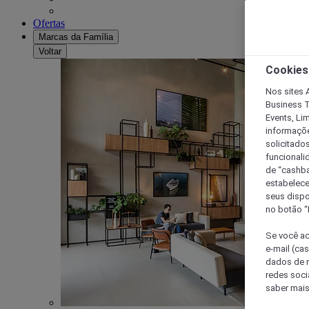
Ofertas
Marcas da Família
Voltar
Cookies
Nos sites A
Business T
Events, Li
informaçõe
solicitado
funcionali
de “cashba
estabelece
seus dispo
no botão “
Se você ac
e-mail (ca
dados de n
redes soci
saber mais