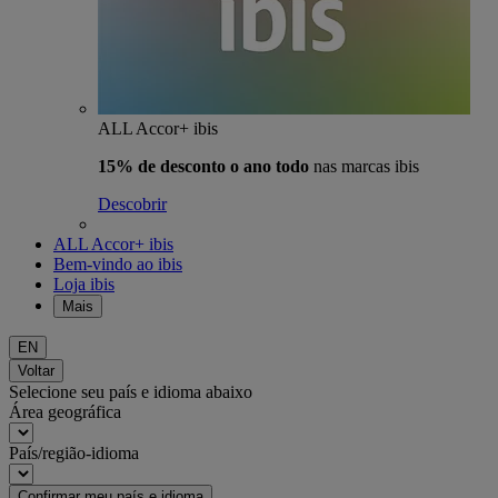
ALL Accor+ ibis
15% de desconto o ano todo
nas marcas ibis
Descobrir
ALL Accor+ ibis
Bem-vindo ao ibis
Loja ibis
Mais
EN
Voltar
Selecione seu país e idioma abaixo
Área geográfica
País/região-idioma
Confirmar meu país e idioma