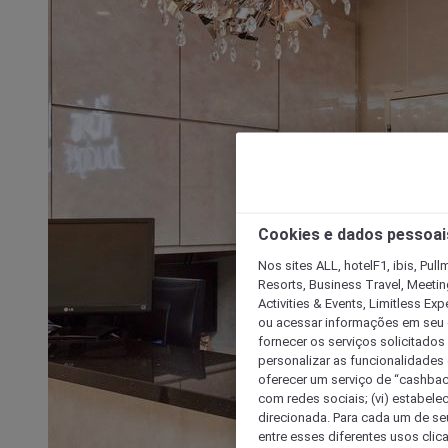
Cookies e dados pessoai
Nos sites ALL, hotelF1, ibis, Pul
Resorts, Business Travel, Meetin
Activities & Events, Limitless Ex
ou acessar informações em seu di
fornecer os serviços solicitados
personalizar as funcionalidades d
oferecer um serviço de “cashback
com redes sociais; (vi) estabele
direcionada. Para cada um de seu
entre esses diferentes usos clic