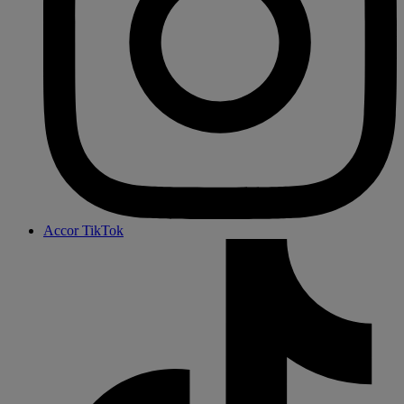
Accor TikTok