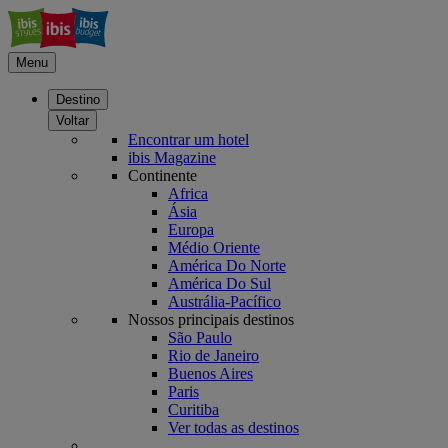
Menu
Destino
Voltar
Encontrar um hotel
ibis Magazine
Continente
Africa
Ásia
Europa
Médio Oriente
América Do Norte
América Do Sul
Austrália-Pacífico
Nossos principais destinos
São Paulo
Rio de Janeiro
Buenos Aires
Paris
Curitiba
Ver todas as destinos