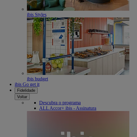
ibis Styles
ibis budget
ibis Go get it
Fidelidade
Voltar
Descubra o programa
ALL Accor+ ibis - Assinatura