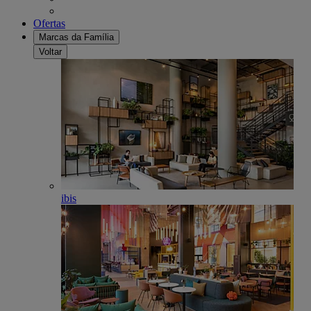
Ofertas
Marcas da Família
Voltar
ibis