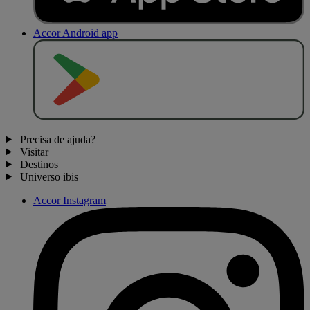
Accor Android app
D
I
S
P
O
N
Í
V
E
L
N
O
Precisa de ajuda?
Visitar
Destinos
Universo ibis
Accor Instagram