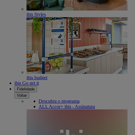
ibis Styles
ibis budget
ibis Go get it
Fidelidade
Voltar
Descubra o programa
ALL Accor+ ibis - Assinatura