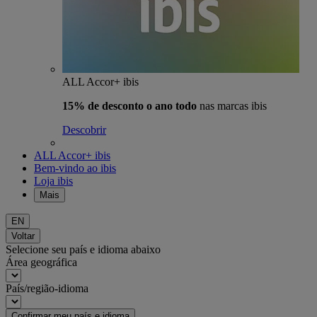
ALL Accor+ ibis
15% de desconto o ano todo
nas marcas ibis
Descobrir
ALL Accor+ ibis
Bem-vindo ao ibis
Loja ibis
Mais
EN
Voltar
Selecione seu país e idioma abaixo
Área geográfica
País/região-idioma
Confirmar meu país e idioma