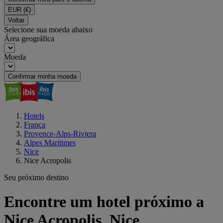
EUR
(€)
Voltar
Selecione sua moeda abaixo
Área geográfica
Moeda
Confirmar minha moeda
Hotels
França
Provence-Alps-Riviera
Alpes Maritimes
Nice
Nice Acropolis
Seu próximo destino
Encontre um hotel próximo a
Nice Acropolis, Nice