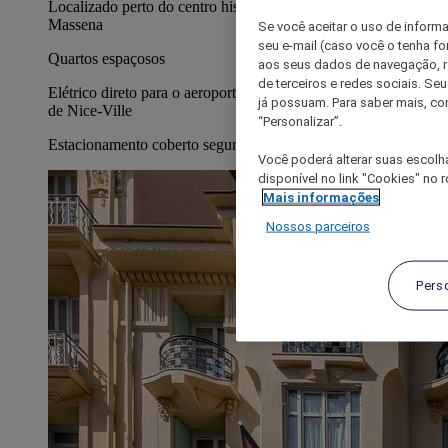
Localizado perto do centro histórico, do castelo e da Place
Massena
Se você aceitar o uso de inform
seu e-mail (caso você o tenha f
Quartos espaçosos
aos seus dados de navegação, re
de terceiros e redes sociais. S
Elétrico direto para o aeroporto e para a estação de comboios
já possuam. Para saber mais, co
de Nice-Ville
“Personalizar”.
Estacionamento coberto seguro pago
Você poderá alterar suas escolh
disponível no link "Cookies" no 
Mais informações
Nossos parceiros
Pers