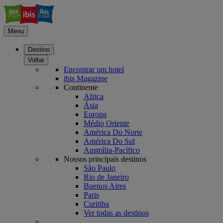
Menu
Destino
Voltar
Encontrar um hotel
ibis Magazine
Continente
Africa
Ásia
Europa
Médio Oriente
América Do Norte
América Do Sul
Austrália-Pacífico
Nossos principais destinos
São Paulo
Rio de Janeiro
Buenos Aires
Paris
Curitiba
Ver todas as destinos