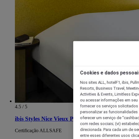
Cookies e dados pessoai
Nos sites ALL, hotelF1, ibis, Pul
Resorts, Business Travel, Meetin
Activities & Events, Limitless Ex
ou acessar informações em seu di
fornecer os serviços solicitados
4.5 / 5
personalizar as funcionalidades d
oferecer um serviço de “cashback
ibis Styles Nice Vieux Port
com redes sociais; (vi) estabele
direcionada. Para cada um de seu
Certificação ALLSAFE
entre esses diferentes usos clic