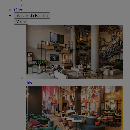
Ofertas
Marcas da Família
Voltar
ibis