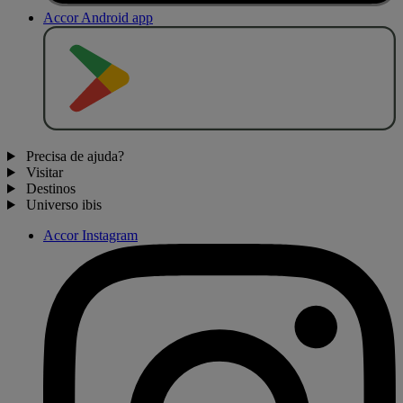
Accor Android app
D
I
S
P
O
N
Í
V
E
L
N
O
Precisa de ajuda?
Visitar
Destinos
Universo ibis
Accor Instagram