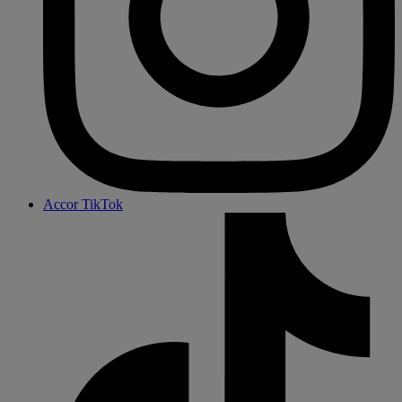
Accor TikTok