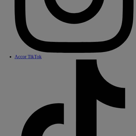
Accor TikTok