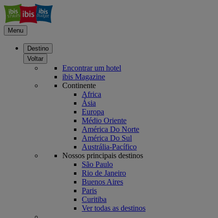
Menu
Destino
Voltar
Encontrar um hotel
ibis Magazine
Continente
Africa
Ásia
Europa
Médio Oriente
América Do Norte
América Do Sul
Austrália-Pacífico
Nossos principais destinos
São Paulo
Rio de Janeiro
Buenos Aires
Paris
Curitiba
Ver todas as destinos