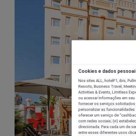
Cookies e dados pessoai
Nos sites ALL, hotelF1, ibis, Pul
Resorts, Business Travel, Meetin
Activities & Events, Limitless Ex
ou acessar informações em seu di
fornecer os serviços solicitados
personalizar as funcionalidades d
oferecer um serviço de “cashback
com redes sociais; (vi) estabele
direcionada. Para cada um de seu
entre esses diferentes usos clic