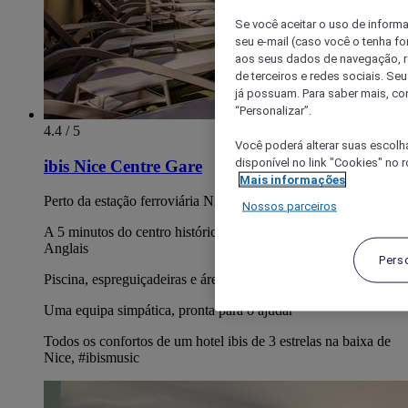
Se você aceitar o uso de inform
seu e-mail (caso você o tenha f
aos seus dados de navegação, re
de terceiros e redes sociais. S
já possuam. Para saber mais, co
“Personalizar”.
4.4 / 5
Você poderá alterar suas escolh
disponível no link "Cookies" no 
ibis Nice Centre Gare
Mais informações
Perto da estação ferroviária Nice Ville
Nossos parceiros
A 5 minutos do centro histórico de Nice e da Promenade des
Anglais
Pers
Piscina, espreguiçadeiras e área de relaxamento
Uma equipa simpática, pronta para o ajudar
Todos os confortos de um hotel ibis de 3 estrelas na baixa de
Nice, #ibismusic