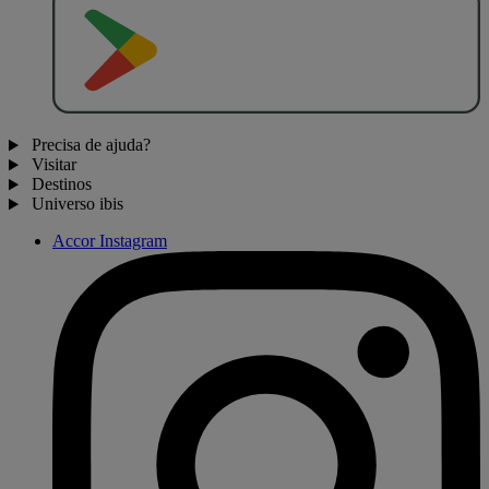
D
I
S
P
O
N
Í
V
E
L
N
O
Precisa de ajuda?
Visitar
Destinos
Universo ibis
Accor Instagram