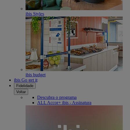
ibis Styles
ibis budget
ibis Go get it
Fidelidade
Voltar
Descubra o programa
ALL Accor+ ibis - Assinatura