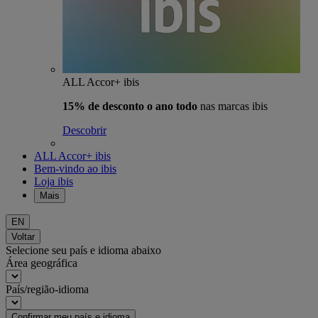
ALL Accor+ ibis
15% de desconto o ano todo
nas marcas ibis
Descobrir
ALL Accor+ ibis
Bem-vindo ao ibis
Loja ibis
Mais
EN
Voltar
Selecione seu país e idioma abaixo
Área geográfica
País/região-idioma
Confirmar meu país e idioma