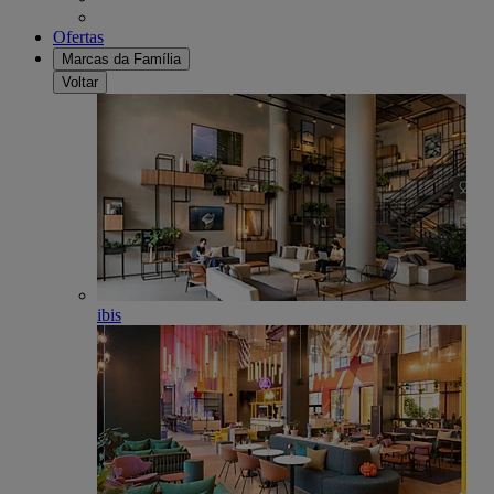
Ofertas
Marcas da Família
Voltar
ibis