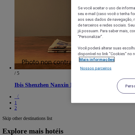
Se você aceitar o uso de inform
seu e-mail (caso você o tenha f
aos seus dados de navegação, re
de terceiros e redes sociais. S
já possuam. Para saber mais, co
“Personalizar”.
Você poderá alterar suas escolh
disponível no link "Cookies" no 
Mais informações
Nossos parceiros
/ 5
Ibis Shenzhen Nanxin Road Hotel
Pers
〈
1
2
Skip other destinations list
Explore mais hotéis