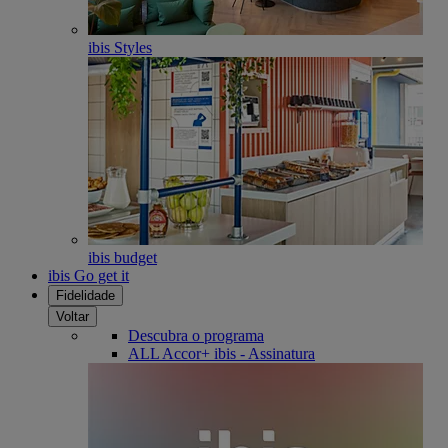
ibis Styles
ibis budget
ibis Go get it
Fidelidade
Voltar
Descubra o programa
ALL Accor+ ibis - Assinatura