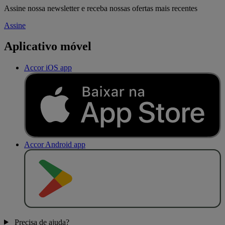
Assine nossa newsletter e receba nossas ofertas mais recentes
Assine
Aplicativo móvel
Accor iOS app
Accor Android app
D
I
S
P
O
N
Í
V
E
L
N
O
Precisa de ajuda?