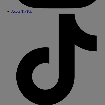
Accor TikTok