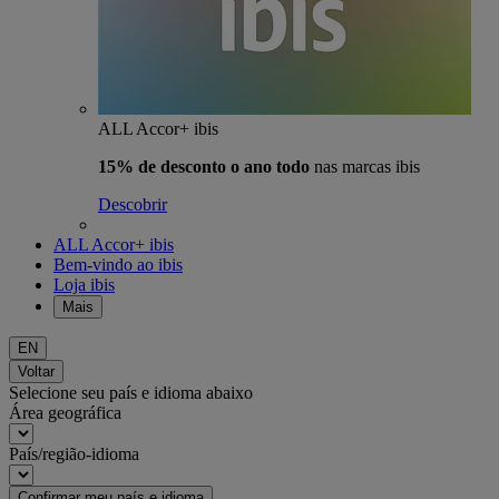
ALL Accor+ ibis
15% de desconto o ano todo
nas marcas ibis
Descobrir
ALL Accor+ ibis
Bem-vindo ao ibis
Loja ibis
Mais
EN
Voltar
Selecione seu país e idioma abaixo
Área geográfica
País/região-idioma
Confirmar meu país e idioma