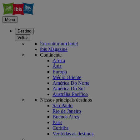
Menu
Destino
Voltar
Encontrar um hotel
ibis Magazine
Continente
Africa
Ásia
Europa
Médio Oriente
América Do Norte
América Do Sul
Austrália-Pacífico
Nossos principais destinos
São Paulo
Rio de Janeiro
Buenos Aires
Paris
Curitiba
Ver todas as destinos