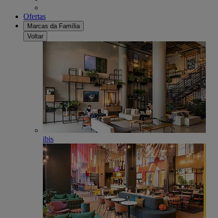
Ofertas
Marcas da Família
Voltar
ibis