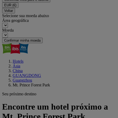
EUR
(€)
Voltar
Selecione sua moeda abaixo
Área geográfica
Moeda
Confirmar minha moeda
Hotels
Ásia
China
GUANGDONG
Guangzhou
Mt. Prince Forest Park
Seu próximo destino
Encontre um hotel próximo a
Mt. Prince Forest Park,