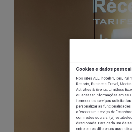
Cookies e dados pessoai
Nos sites ALL, hotelF1, ibis, Pul
Resorts, Business Travel, Meetin
Activities & Events, Limitless Ex
ou acessar informações em seu di
fornecer os serviços solicitados
personalizar as funcionalidades d
oferecer um serviço de “cashback
com redes sociais; (vi) estabele
direcionada. Para cada um de seu
entre esses diferentes usos clic