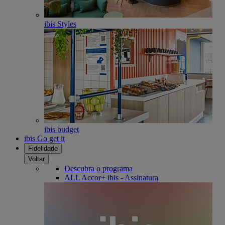
ibis Styles
ibis budget
ibis Go get it
Fidelidade
Voltar
Descubra o programa
ALL Accor+ ibis - Assinatura