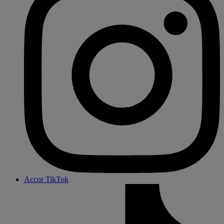
Accor TikTok