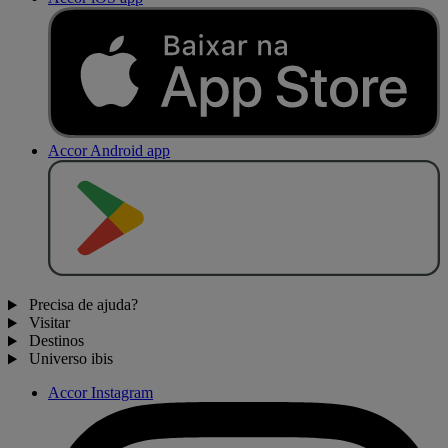
Accor Android app
D
I
S
P
O
N
Í
V
E
L
N
O
Precisa de ajuda?
Visitar
Destinos
Universo ibis
Accor Instagram