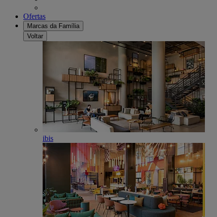
Ofertas
Marcas da Família
Voltar
ibis