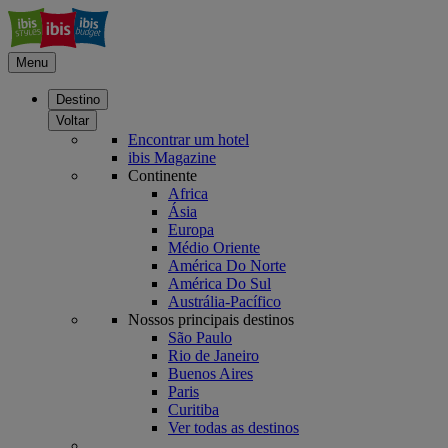
Menu
Destino
Voltar
Encontrar um hotel
ibis Magazine
Continente
Africa
Ásia
Europa
Médio Oriente
América Do Norte
América Do Sul
Austrália-Pacífico
Nossos principais destinos
São Paulo
Rio de Janeiro
Buenos Aires
Paris
Curitiba
Ver todas as destinos