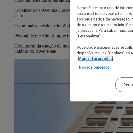
Hotel em Buenos Aires situado no bairro Microcentro
Se você aceitar o uso de inform
Localizado na Avenida Corrientes, no coração da área dos
seu e-mail (caso você o tenha f
teatros
aos seus dados de navegação, re
de terceiros e redes sociais. S
Os animais de estimação são bem-vindos
já possuam. Para saber mais, co
Pessoal de receção trilingue e serviços extraordinários
“Personalizar”.
Hotel perto da estação de metro, da Plaza de Mayo e do
Você poderá alterar suas escolh
Estádio do River Plate
disponível no link "Cookies" no 
Mais informações
Nossos parceiros
Pers