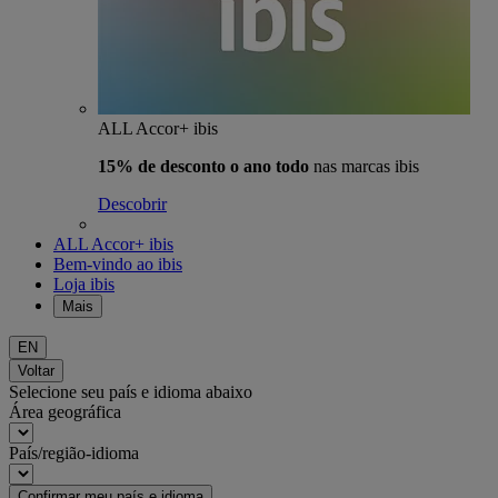
ALL Accor+ ibis
15% de desconto o ano todo
nas marcas ibis
Descobrir
ALL Accor+ ibis
Bem-vindo ao ibis
Loja ibis
Mais
EN
Voltar
Selecione seu país e idioma abaixo
Área geográfica
País/região-idioma
Confirmar meu país e idioma