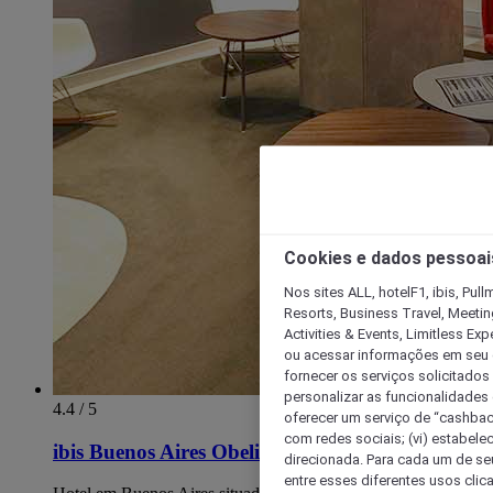
Cookies e dados pessoai
Nos sites ALL, hotelF1, ibis, Pul
Resorts, Business Travel, Meetin
Activities & Events, Limitless Ex
ou acessar informações em seu di
fornecer os serviços solicitados
personalizar as funcionalidades d
4.4 / 5
oferecer um serviço de “cashback
com redes sociais; (vi) estabele
ibis Buenos Aires Obelisco
direcionada. Para cada um de seu
entre esses diferentes usos clic