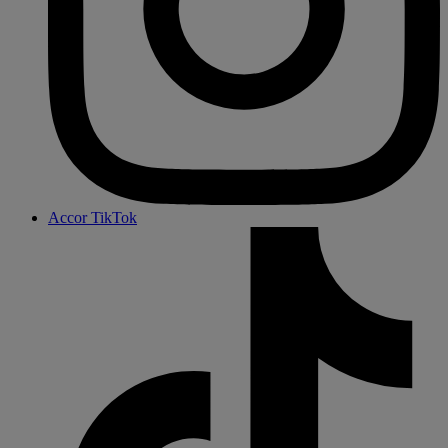
Accor TikTok