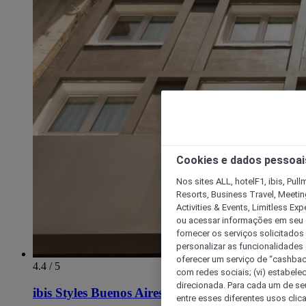
Cookies e dados pessoai
Nos sites ALL, hotelF1, ibis, Pul
Resorts, Business Travel, Meetin
Activities & Events, Limitless Ex
ou acessar informações em seu di
fornecer os serviços solicitados
personalizar as funcionalidades d
oferecer um serviço de “cashback
4.4 / 5
com redes sociais; (vi) estabele
direcionada. Para cada um de seu
ibis Styles Buenos Aires Florida
entre esses diferentes usos clic