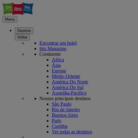
Menu
Destino
Voltar
Encontrar um hotel
ibis Magazine
Continente
Africa
Ásia
Europa
Médio Oriente
América Do Norte
América Do Sul
Austrália-Pacífico
Nossos principais destinos
São Paulo
Rio de Janeiro
Buenos Aires
Paris
Curitiba
Ver todas as destinos