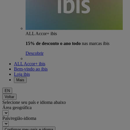
ALL Accor+ ibis
15% de desconto o ano todo
nas marcas ibis
Descobrir
ALL Accor+ ibis
Bem-vindo ao ibis
Loja ibis
Mais
EN
Voltar
Selecione seu país e idioma abaixo
Área geográfica
País/região-idioma
Confirmar meu país e idioma