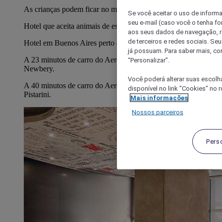
As crianças podem ficar no mesmo quarto do que os pais.
Se você aceitar o uso de inform
seu e-mail (caso você o tenha f
Hotel que aceita animais de estimação a um custo adicional
aos seus dados de navegação, re
de terceiros e redes sociais. S
Hotel em Buenos Aires perto da estação de metro Florida
já possuam. Para saber mais, co
A 23 minutos de carro do Aeroporto Aeroparque Jorge
“Personalizar”.
Newbery.
Você poderá alterar suas escolh
A 40 minutos de carro do Aeroporto Internacional Ministro
disponível no link "Cookies" no 
Pistarini.
Mais informações
Nossos parceiros
Pers