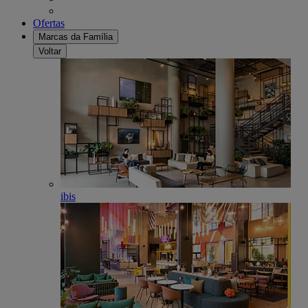
Ofertas
Marcas da Família
Voltar
ibis