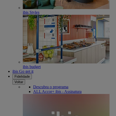
ibis Styles
ibis budget
ibis Go get it
Fidelidade
Voltar
Descubra o programa
ALL Accor+ ibis - Assinatura