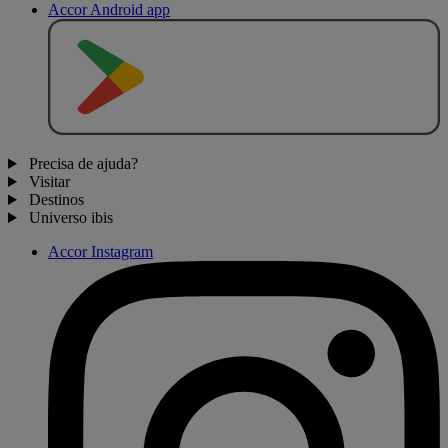
Accor Android app
D
I
S
P
O
N
Í
V
E
L
N
O
Precisa de ajuda?
Visitar
Destinos
Universo ibis
Accor Instagram