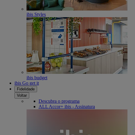
ibis Styles
ibis budget
ibis Go get it
Fidelidade
Voltar
Descubra o programa
ALL Accor+ ibis - Assinatura