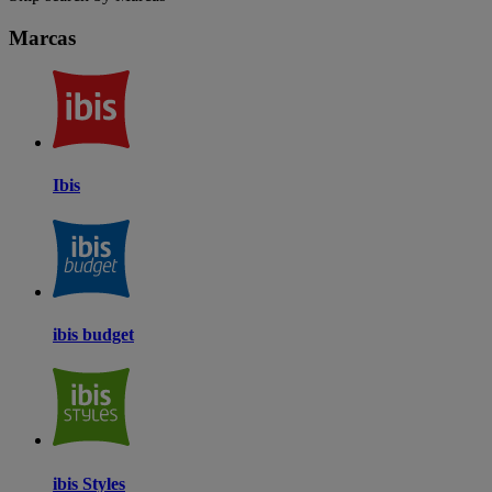
Marcas
Ibis
ibis budget
ibis Styles