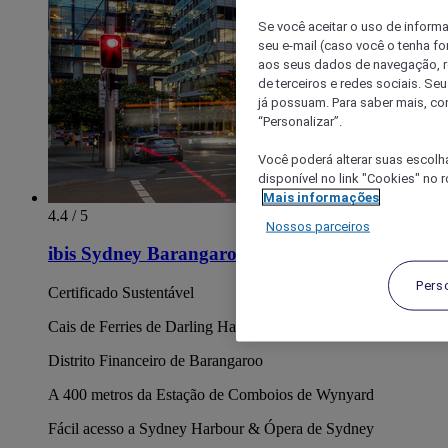
Se você aceitar o uso de inform
seu e-mail (caso você o tenha f
aos seus dados de navegação, re
de terceiros e redes sociais. S
já possuam. Para saber mais, co
“Personalizar”.
Você poderá alterar suas escolh
disponível no link "Cookies" no 
Mais informações
4.4 / 5
Nossos parceiros
ibis Sydney Barangaroo
Pers
Certificado Sustentável
Cais de Ferries de Darling Harbour
Distrito Financeiro de Barangaroo
A 400 metros da Estação de Comboios de Wynyard
Fácil acesso a Sydney Harbour & Ópera de Sydney