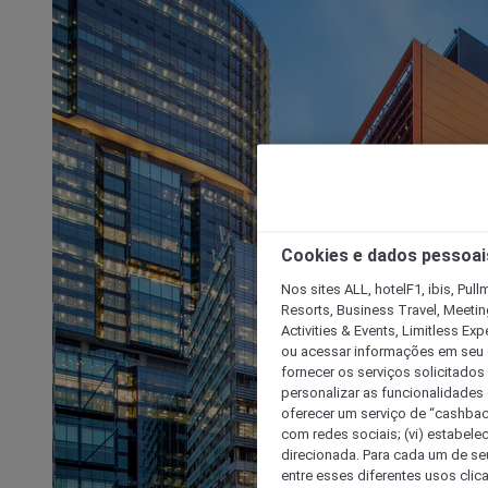
Cookies e dados pessoai
Nos sites ALL, hotelF1, ibis, Pul
Resorts, Business Travel, Meetin
Activities & Events, Limitless Ex
ou acessar informações em seu di
fornecer os serviços solicitados
personalizar as funcionalidades d
oferecer um serviço de “cashback
com redes sociais; (vi) estabele
direcionada. Para cada um de seu
entre esses diferentes usos clic