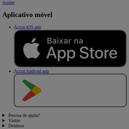
Assine
Aplicativo móvel
Accor iOS app
Accor Android app
D
I
S
P
O
N
Í
V
E
L
N
O
Precisa de ajuda?
Visitar
Destinos