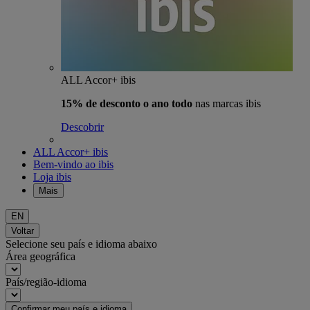
ALL Accor+ ibis
15% de desconto o ano todo
nas marcas ibis
Descobrir
ALL Accor+ ibis
Bem-vindo ao ibis
Loja ibis
Mais
EN
Voltar
Selecione seu país e idioma abaixo
Área geográfica
País/região-idioma
Confirmar meu país e idioma