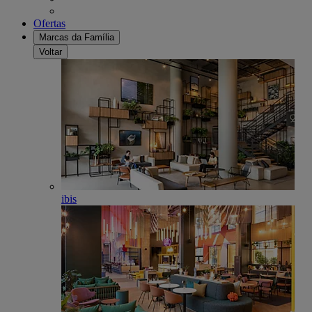
Ofertas
Marcas da Família
Voltar
ibis