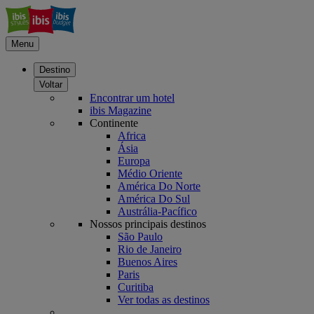
Menu
Destino
Voltar
Encontrar um hotel
ibis Magazine
Continente
Africa
Ásia
Europa
Médio Oriente
América Do Norte
América Do Sul
Austrália-Pacífico
Nossos principais destinos
São Paulo
Rio de Janeiro
Buenos Aires
Paris
Curitiba
Ver todas as destinos