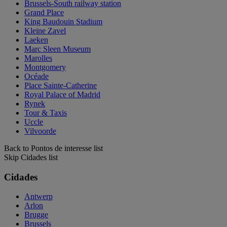
Brussels-South railway station
Grand Place
King Baudouin Stadium
Kleine Zavel
Laeken
Marc Sleen Museum
Marolles
Montgomery
Océade
Place Sainte-Catherine
Royal Palace of Madrid
Rynek
Tour & Taxis
Uccle
Vilvoorde
Back to Pontos de interesse list
Skip Cidades list
Cidades
Antwerp
Arlon
Brugge
Brussels