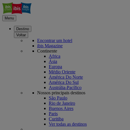
Menu
Destino
Voltar
Encontrar um hotel
ibis Magazine
Continente
Africa
Ásia
Europa
Médio Oriente
América Do Norte
América Do Sul
Austrália-Pacífico
Nossos principais destinos
São Paulo
Rio de Janeiro
Buenos Aires
Paris
Curitiba
Ver todas as destinos