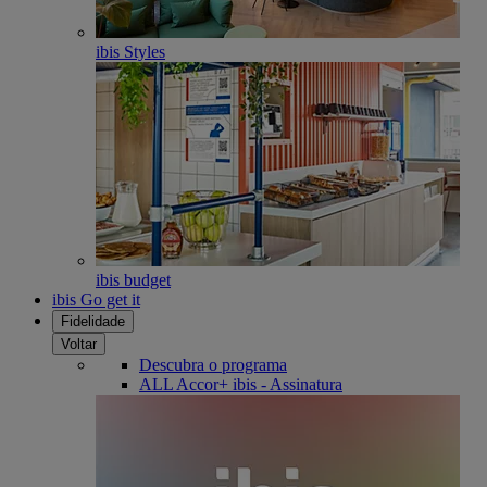
ibis Styles
ibis budget
ibis Go get it
Fidelidade
Voltar
Descubra o programa
ALL Accor+ ibis - Assinatura