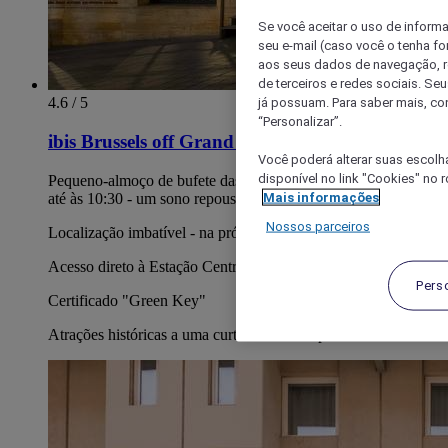
Se você aceitar o uso de inform
seu e-mail (caso você o tenha f
aos seus dados de navegação, re
de terceiros e redes sociais. S
4.6 / 5
já possuam. Para saber mais, co
“Personalizar”.
ibis Brussels off Grand Place
Você poderá alterar suas escolh
disponível no link "Cookies" no 
Pequeno-almoço de bufete das 06:30-10:00 (fins de semana
Mais informações
até às 10:30 - um sono repousante)
Nossos parceiros
Localização imbatível - na própria Grand Place de Bruxelas
Acesso direto à Estação Central
Pers
Certificado "Green Key"
Atrações históricas a uma curta distância a pé.