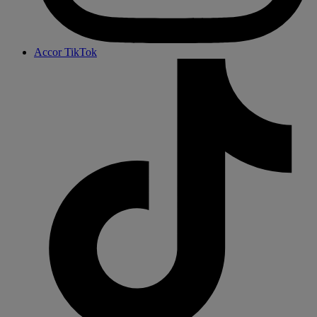
Accor TikTok