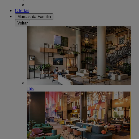
Ofertas
Marcas da Família
Voltar
ibis