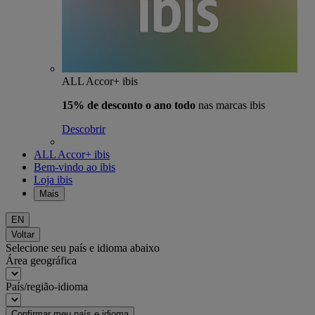
ALL Accor+ ibis
15% de desconto o ano todo
nas marcas ibis
Descobrir
ALL Accor+ ibis
Bem-vindo ao ibis
Loja ibis
Mais
EN
Voltar
Selecione seu país e idioma abaixo
Área geográfica
País/região-idioma
Confirmar meu país e idioma