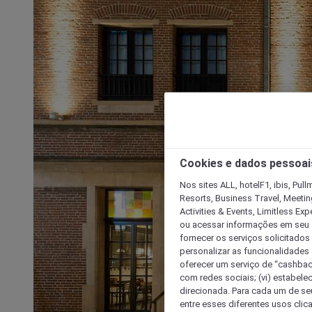
Cookies e dados pessoai
Nos sites ALL, hotelF1, ibis, Pul
Resorts, Business Travel, Meetin
Activities & Events, Limitless Ex
ou acessar informações em seu di
fornecer os serviços solicitados
personalizar as funcionalidades d
oferecer um serviço de “cashback
com redes sociais; (vi) estabele
direcionada. Para cada um de seu
entre esses diferentes usos clic