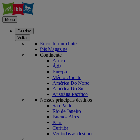
Menu
Destino
Voltar
Encontrar um hotel
ibis Magazine
Continente
Africa
Ásia
Europa
Médio Oriente
América Do Norte
América Do Sul
Austrália-Pacífico
Nossos principais destinos
São Paulo
Rio de Janeiro
Buenos Aires
Paris
Curitiba
Ver todas as destinos