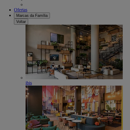
Ofertas
Marcas da Família
Voltar
ibis