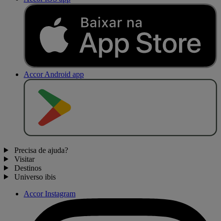
Accor Android app
D
I
S
P
O
N
Í
V
E
L
N
O
Precisa de ajuda?
Visitar
Destinos
Universo ibis
Accor Instagram