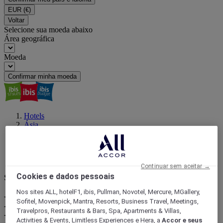
EUR
(€)
Voltar
Selecione sua moeda abaixo
Área geográfica
Moeda
Confirmar minha moeda
Hotels
Ásia
China
SHANGHAI - municipality
Shanghai
Happy Valley
Continuar sem aceitar →
Cookies e dados pessoais
Seu próximo destino
Nos sites ALL, hotelF1, ibis, Pullman, Novotel, Mercure, MGallery,
Encontre um hotel próximo a
Sofitel, Movenpick, Mantra, Resorts, Business Travel, Meetings,
Travelpros, Restaurants & Bars, Spa, Apartments & Villas,
Happy Valley, Shanghai
Activities & Events, Limitless Experiences e Hera, a
Accor e seus