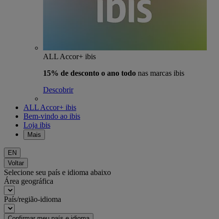
ALL Accor+ ibis
15% de desconto o ano todo
nas marcas ibis
Descobrir
ALL Accor+ ibis
Bem-vindo ao ibis
Loja ibis
Mais
EN
Voltar
Selecione seu país e idioma abaixo
Área geográfica
País/região-idioma
Confirmar meu país e idioma