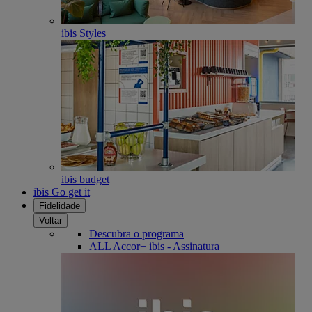
ibis Styles
ibis budget
ibis Go get it
Fidelidade
Voltar
Descubra o programa
ALL Accor+ ibis - Assinatura