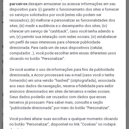
parceiros
desejam armazenar ou acessar informações em seu
dispositivo para: (i) garantir o funcionamento dos sites e fornecer
Reserve sua estadia em uma das mais de
os serviços solicitados por você (estes não podem ser
45 marcas da Accor
recusados); (ii) melhorar e personalizar as funcionalidades dos
sites; (iii) medir a audiência e o desempenho dos sites; (iv)
oferecer um serviço de “cashback”, caso você tenha aderido a
Erro(s de)
um; (v) permitir sua interação com redes sociais; (vi) estabelecer
um perfil de seus interesses para oferecer publicidade
Core booking engine
direcionada. Para cada um de seus dispositivos (celular,
computador...), você pode escolher entre esses diferentes usos
You’ll be redirected to Accor website to view available hotels and
clicando no botão “Personalizar”.
book your stay
Se você aceitar o uso de informações para fins de publicidade
Fechar janela
direcionada, a Accor processará seu e-mail (caso você o tenha
fornecido) em uma versão “hashed” (criptografada), associada
Erro(s de)
aos seus dados de navegação, reserva e fidelidade para exibir
anúncios direcionados em sites de terceiros e redes sociais.
Para onde você viaja?
Seus dados poderão ser cruzados com dados que esses
Booking Dates
terceiros já possuam. Para saber mais, consulte a seção
“publicidade direcionada” por meio do botão “Personalizar”.
Selecionar hóspedes
Você poderá alterar suas escolhas a qualquer momento clicando
no botão “Personalizar”, disponível no link "Cookies" no rodapé
1 Quarto(s) - 1 Hóspede(s)