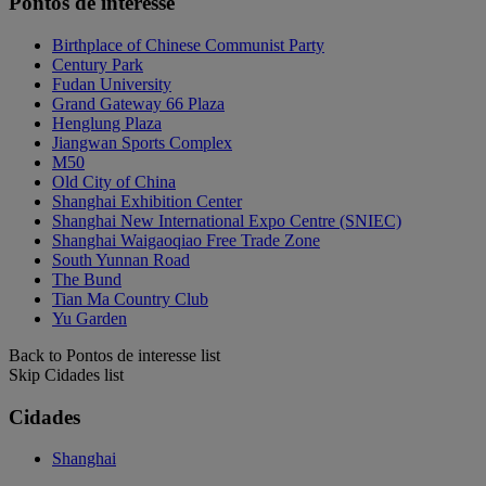
Pontos de interesse
Birthplace of Chinese Communist Party
Century Park
Fudan University
Grand Gateway 66 Plaza
Henglung Plaza
Jiangwan Sports Complex
M50
Old City of China
Shanghai Exhibition Center
Shanghai New International Expo Centre (SNIEC)
Shanghai Waigaoqiao Free Trade Zone
South Yunnan Road
The Bund
Tian Ma Country Club
Yu Garden
Back to Pontos de interesse list
Skip Cidades list
Cidades
Shanghai