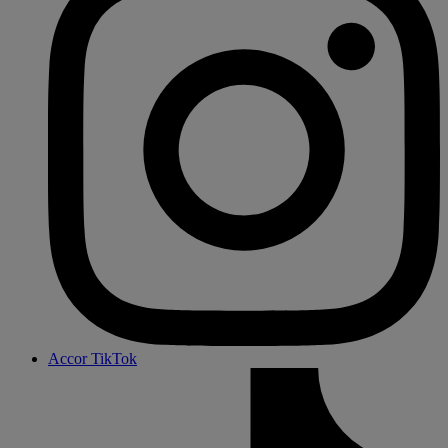
Accor TikTok