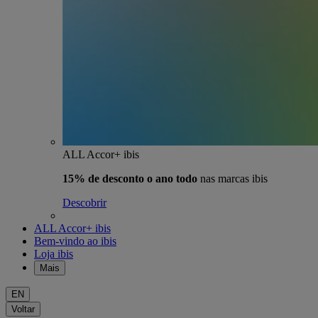
ALL Accor+ ibis
15% de desconto o ano todo
nas marcas ibis
Descobrir
ALL Accor+ ibis
Bem-vindo ao ibis
Loja ibis
Mais
EN
Voltar