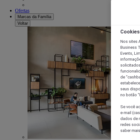
Ofertas
Marcas da Família
Voltar
Cookies
Nos sites A
Business T
Events, Li
informaçõe
solicitado
funcionali
de “cashba
estabelece
seus dispo
no botão “
Se você ac
e-mail (ca
dados de n
redes soci
saber mais