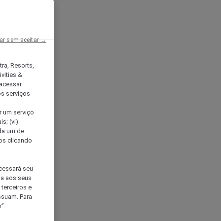
ar sem aceitar →
tra, Resorts,
vities &
acessar
os serviços
er um serviço
s; (vi)
ada um de
sos clicando
ocessará seu
da aos seus
terceiros e
ssuam. Para
”.