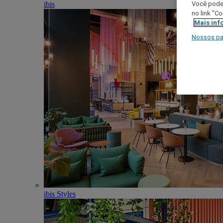
ibis
Você poder
no link "C
Mais inf
Nossos pa
ibis Styles