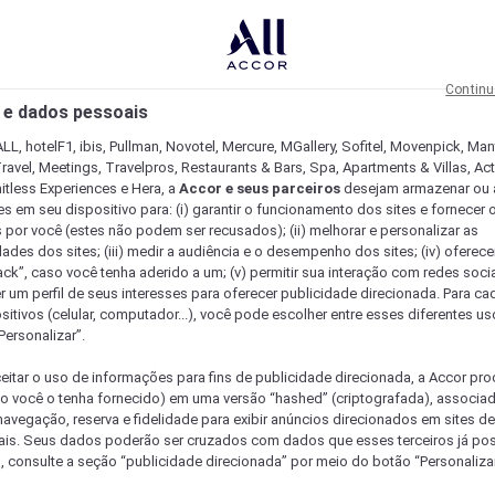
Continu
 e dados pessoais
LL, hotelF1, ibis, Pullman, Novotel, Mercure, MGallery, Sofitel, Movenpick, Man
ravel, Meetings, Travelpros, Restaurants & Bars, Spa, Apartments & Villas, Acti
mitless Experiences e Hera, a
Accor e seus parceiros
desejam armazenar ou 
s em seu dispositivo para: (i) garantir o funcionamento dos sites e fornecer 
s por você (estes não podem ser recusados); (ii) melhorar e personalizar as
dades dos sites; (iii) medir a audiência e o desempenho dos sites; (iv) oferec
ck”, caso você tenha aderido a um; (v) permitir sua interação com redes sociai
r um perfil de seus interesses para oferecer publicidade direcionada. Para c
sitivos (celular, computador...), você pode escolher entre esses diferentes u
Personalizar”.
eitar o uso de informações para fins de publicidade direcionada, a Accor pr
so você o tenha fornecido) em uma versão “hashed” (criptografada), associa
avegação, reserva e fidelidade para exibir anúncios direcionados em sites de 
ais. Seus dados poderão ser cruzados com dados que esses terceiros já po
, consulte a seção “publicidade direcionada” por meio do botão “Personalizar