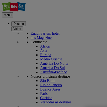
Menu
Destino
Voltar
Encontrar um hotel
ibis Magazine
Continente
Africa
Ásia
Europa
Médio Oriente
América Do Norte
América Do Sul
Austrália-Pacífico
Nossos principais destinos
São Paulo
Rio de Janeiro
Buenos Aires
Paris
Curitiba
Ver todas as destinos