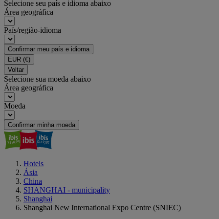
Selecione seu país e idioma abaixo
Área geográfica
País/região-idioma
Confirmar meu país e idioma
EUR
(€)
Voltar
Selecione sua moeda abaixo
Área geográfica
Moeda
Confirmar minha moeda
Hotels
Ásia
China
SHANGHAI - municipality
Shanghai
Shanghai New International Expo Centre (SNIEC)