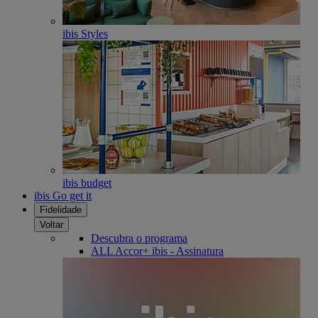
ibis Styles
ibis budget
ibis Go get it
Fidelidade
Voltar
Descubra o programa
ALL Accor+ ibis - Assinatura