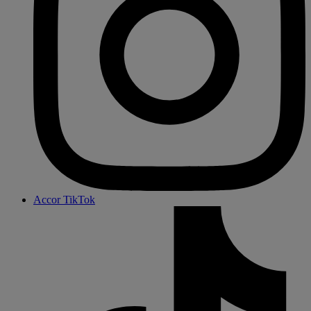
Accor TikTok