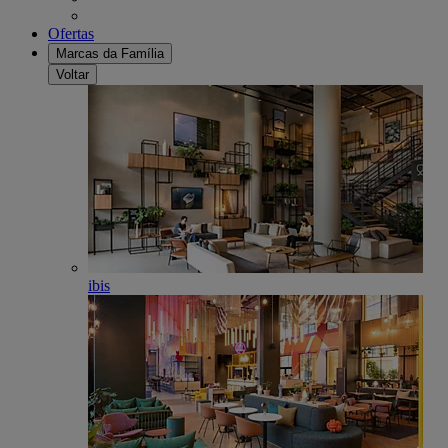
Ofertas
Marcas da Família
Voltar
ibis