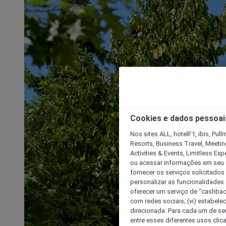
Cookies e dados pessoai
Nos sites ALL, hotelF1, ibis, Pul
Resorts, Business Travel, Meetin
Activities & Events, Limitless Ex
ou acessar informações em seu di
fornecer os serviços solicitados
personalizar as funcionalidades d
oferecer um serviço de “cashback
com redes sociais; (vi) estabele
direcionada. Para cada um de seu
entre esses diferentes usos clic