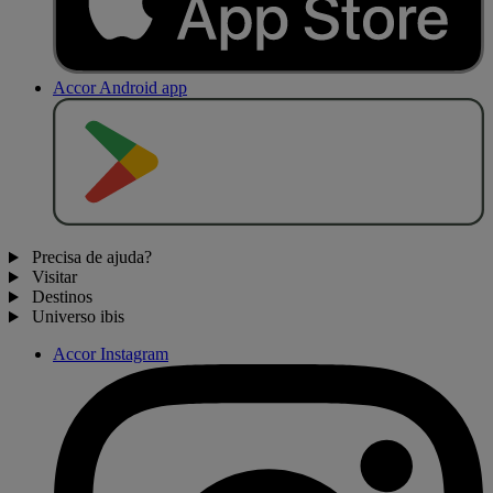
Accor Android app
D
I
S
P
O
N
Í
V
E
L
N
O
Precisa de ajuda?
Visitar
Destinos
Universo ibis
Accor Instagram