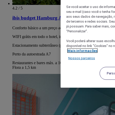
Se você aceitar o uso de inform
4.2 / 5
seu e-mail (caso você o tenha f
aos seus dados de navegação, re
ibis budget Hamburg Altona
de terceiros e redes sociais. S
já possuam. Para saber mais, co
Conforto básico a um preço acessível
“Personalizar”.
WIFI grátis em todo o hotel, incluindo no seu quarto
Você poderá alterar suas escolh
Estacionamento subterrâneo (pago) no hotel
disponível no link "Cookies" no 
Mais informações
Perto da autoestrada A7
Nossos parceiros
Restaurantes e bares máx. a 10 minutos do hotel, Teatro Neue
Flora a 1,5 km
Pers