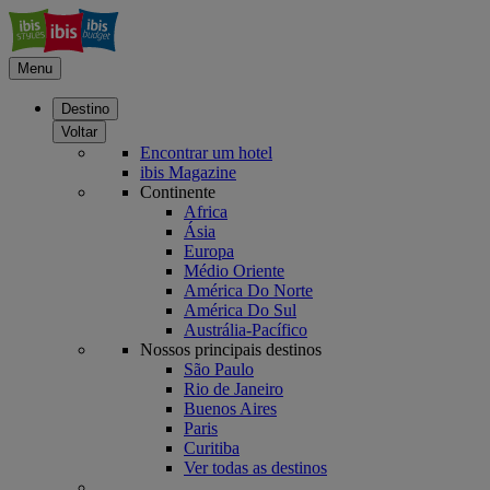
Menu
Destino
Voltar
Encontrar um hotel
ibis Magazine
Continente
Africa
Ásia
Europa
Médio Oriente
América Do Norte
América Do Sul
Austrália-Pacífico
Nossos principais destinos
São Paulo
Rio de Janeiro
Buenos Aires
Paris
Curitiba
Ver todas as destinos