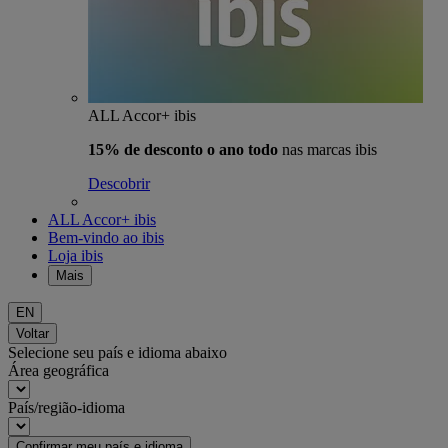
ALL Accor+ ibis
15% de desconto o ano todo
nas marcas ibis
Descobrir
ALL Accor+ ibis
Bem-vindo ao ibis
Loja ibis
Mais
EN
Voltar
Selecione seu país e idioma abaixo
Área geográfica
País/região-idioma
Confirmar meu país e idioma