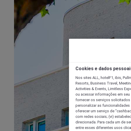
Cookies e dados pessoai
Nos sites ALL, hotelF1, ibis, Pul
Resorts, Business Travel, Meetin
Activities & Events, Limitless Ex
ou acessar informações em seu di
fornecer os serviços solicitados
personalizar as funcionalidades d
oferecer um serviço de “cashback
com redes sociais; (vi) estabele
direcionada. Para cada um de seu
entre esses diferentes usos clic