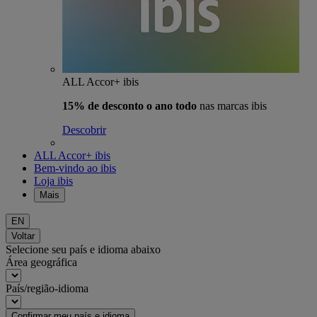
ALL Accor+ ibis
15% de desconto o ano todo
nas marcas ibis
Descobrir
ALL Accor+ ibis
Bem-vindo ao ibis
Loja ibis
Mais
EN
Voltar
Selecione seu país e idioma abaixo
Área geográfica
País/região-idioma
Confirmar meu país e idioma