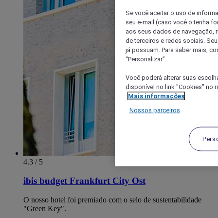
Se você aceitar o uso de inform
seu e-mail (caso você o tenha f
aos seus dados de navegação, re
de terceiros e redes sociais. S
já possuam. Para saber mais, co
“Personalizar”.
Você poderá alterar suas escolh
disponível no link "Cookies" no 
Mais informações
Nossos parceiros
Pers
4.3 / 5
ibis budget Frankfurt City Ost
O nosso hotel foi premiado com o selo de sustentabilidade
"Green Key".