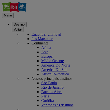
Menu
Destino
Voltar
Encontrar um hotel
ibis Magazine
Continente
Africa
Ásia
Europa
Médio Oriente
América Do Norte
América Do Sul
Austrália-Pacífico
Nossos principais destinos
São Paulo
Rio de Janeiro
Buenos Aires
Paris
Curitiba
Ver todas as destinos