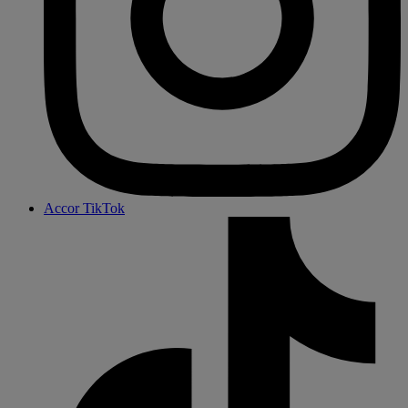
Accor TikTok