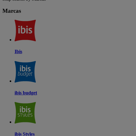
Marcas
Ibis
ibis budget
ibis Styles