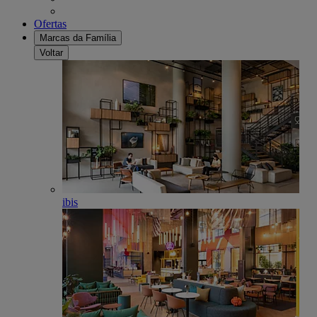
Ofertas
Marcas da Família
Voltar
ibis