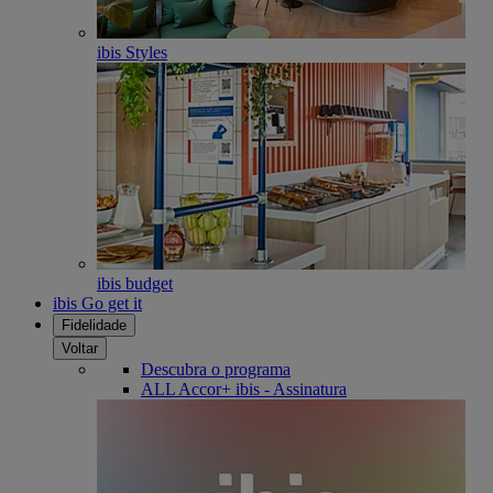
ibis Styles
ibis budget
ibis Go get it
Fidelidade
Voltar
Descubra o programa
ALL Accor+ ibis - Assinatura