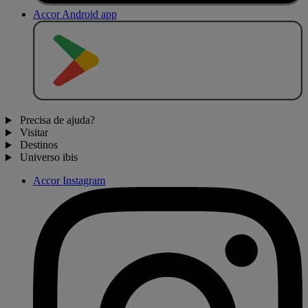
Accor Android app
D
I
S
P
O
N
Í
V
E
L
N
O
Precisa de ajuda?
Visitar
Destinos
Universo ibis
Accor Instagram