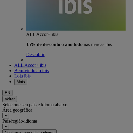
ALL Accor+ ibis
15% de desconto o ano todo
nas marcas ibis
Descobrir
ALL Accor+ ibis
Bem-vindo ao ibis
Loja ibis
Mais
EN
Voltar
Selecione seu país e idioma abaixo
Área geográfica
País/região-idioma
Confirmar meu país e idioma