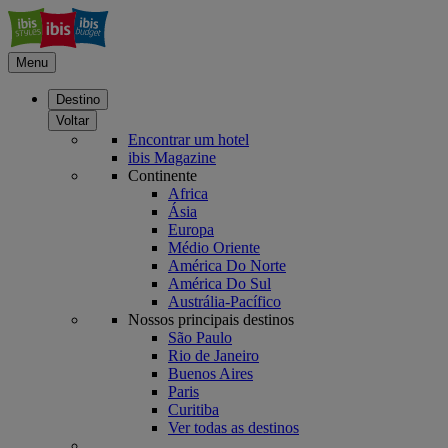
Menu
Destino
Voltar
Encontrar um hotel
ibis Magazine
Continente
Africa
Ásia
Europa
Médio Oriente
América Do Norte
América Do Sul
Austrália-Pacífico
Nossos principais destinos
São Paulo
Rio de Janeiro
Buenos Aires
Paris
Curitiba
Ver todas as destinos