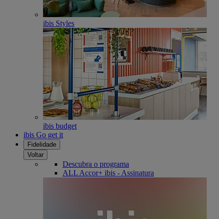
ibis Styles
ibis budget
ibis Go get it
Fidelidade
Voltar
Descubra o programa
ALL Accor+ ibis - Assinatura