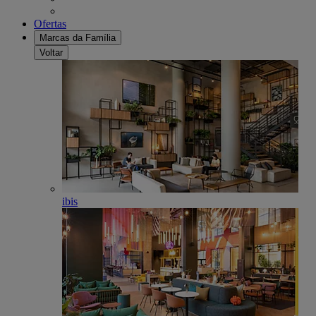
Ofertas
Marcas da Família
Voltar
ibis