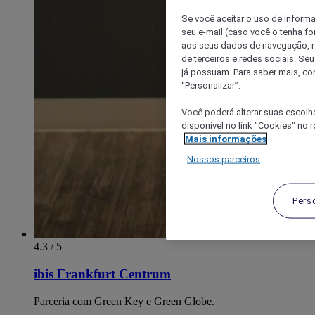
Se você aceitar o uso de inform
seu e-mail (caso você o tenha f
aos seus dados de navegação, re
de terceiros e redes sociais. S
já possuam. Para saber mais, co
“Personalizar”.
Você poderá alterar suas escolh
disponível no link "Cookies" no 
Mais informações
Nossos parceiros
Pers
4.3 / 5
ibis Frankfurt Centrum
Parceria com Green Key e Green Globe.