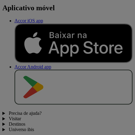
Aplicativo móvel
Accor iOS app
Accor Android app
D
I
S
P
O
N
Í
V
E
L
N
O
Precisa de ajuda?
Visitar
Destinos
Universo ibis