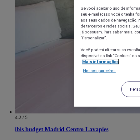
Se você aceitar o uso de inform
seu e-mail (caso você o tenha f
aos seus dados de navegação, re
de terceiros e redes sociais. S
já possuam. Para saber mais, co
“Personalizar”.
Você poderá alterar suas escolh
disponível no link "Cookies" no 
Mais informações
Nossos parceiros
Pers
4.2 / 5
ibis budget Madrid Centro Lavapies