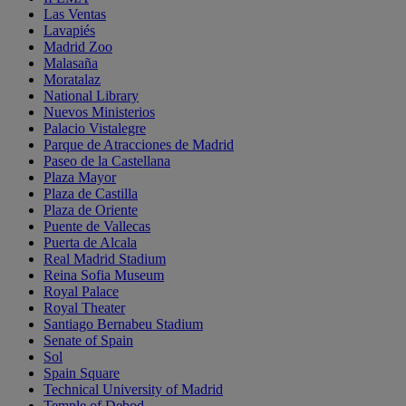
Las Ventas
Lavapiés
Madrid Zoo
Malasaña
Moratalaz
National Library
Nuevos Ministerios
Palacio Vistalegre
Parque de Atracciones de Madrid
Paseo de la Castellana
Plaza Mayor
Plaza de Castilla
Plaza de Oriente
Puente de Vallecas
Puerta de Alcala
Real Madrid Stadium
Reina Sofia Museum
Royal Palace
Royal Theater
Santiago Bernabeu Stadium
Senate of Spain
Sol
Spain Square
Technical University of Madrid
Temple of Debod