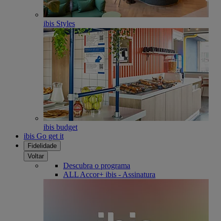
ibis Styles
ibis budget
ibis Go get it
Fidelidade
Voltar
Descubra o programa
ALL Accor+ ibis - Assinatura