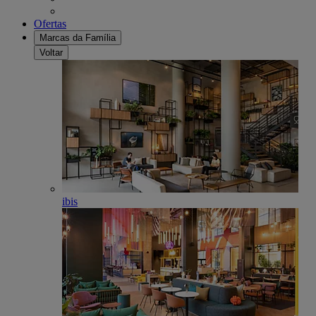
Ofertas
Marcas da Família
Voltar
ibis