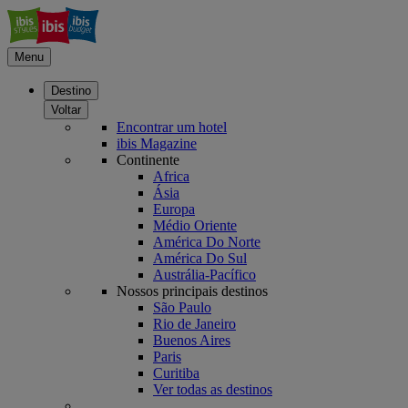
Menu
Destino
Voltar
Encontrar um hotel
ibis Magazine
Continente
Africa
Ásia
Europa
Médio Oriente
América Do Norte
América Do Sul
Austrália-Pacífico
Nossos principais destinos
São Paulo
Rio de Janeiro
Buenos Aires
Paris
Curitiba
Ver todas as destinos