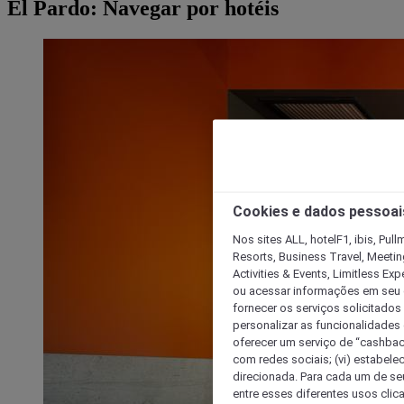
El Pardo: Navegar por hotéis
Cookies e dados pessoai
Nos sites ALL, hotelF1, ibis, Pul
Resorts, Business Travel, Meetin
Activities & Events, Limitless Ex
ou acessar informações em seu di
fornecer os serviços solicitados
personalizar as funcionalidades d
oferecer um serviço de “cashback
com redes sociais; (vi) estabele
direcionada. Para cada um de seu
entre esses diferentes usos clic