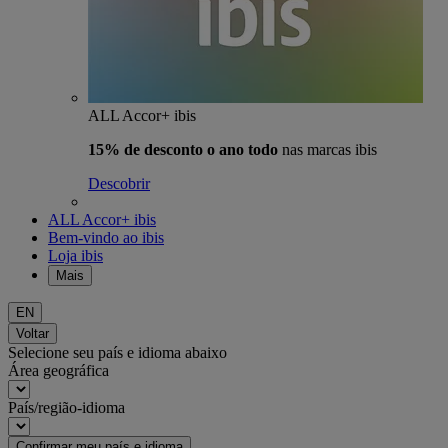
ALL Accor+ ibis
15% de desconto o ano todo
nas marcas ibis
Descobrir
ALL Accor+ ibis
Bem-vindo ao ibis
Loja ibis
Mais
EN
Voltar
Selecione seu país e idioma abaixo
Área geográfica
País/região-idioma
Confirmar meu país e idioma