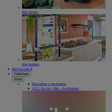
ibis Styles
ibis budget
ibis Go get it
Fidelidade
Voltar
Descubra o programa
ALL Accor+ ibis - Assinatura