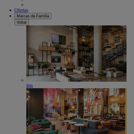
Ofertas
Marcas da Família
Voltar
ibis