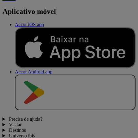
Aplicativo móvel
Accor iOS app
Accor Android app
D
I
S
P
O
N
Í
V
E
L
N
O
Precisa de ajuda?
Visitar
Destinos
Universo ibis