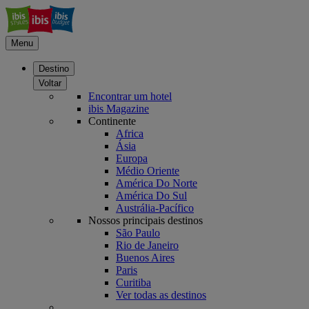
Menu
Destino
Voltar
Encontrar um hotel
ibis Magazine
Continente
Africa
Ásia
Europa
Médio Oriente
América Do Norte
América Do Sul
Austrália-Pacífico
Nossos principais destinos
São Paulo
Rio de Janeiro
Buenos Aires
Paris
Curitiba
Ver todas as destinos