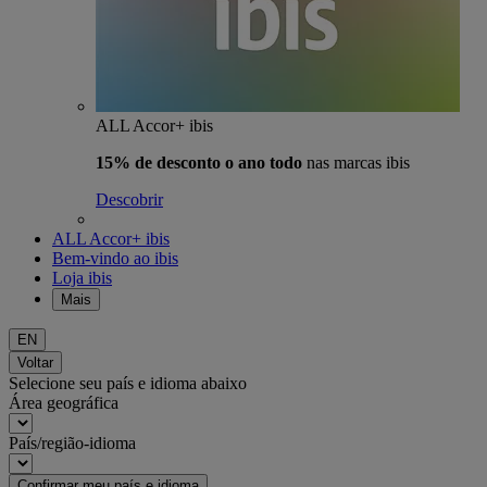
ALL Accor+ ibis
15% de desconto o ano todo
nas marcas ibis
Descobrir
ALL Accor+ ibis
Bem-vindo ao ibis
Loja ibis
Mais
EN
Voltar
Selecione seu país e idioma abaixo
Área geográfica
País/região-idioma
Confirmar meu país e idioma