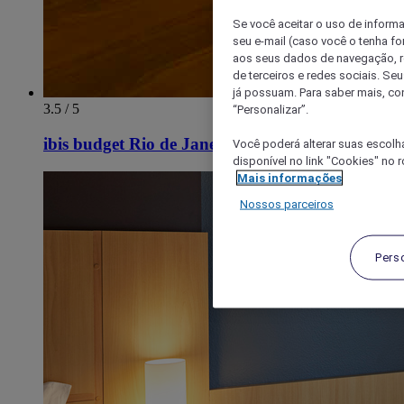
Se você aceitar o uso de inform
seu e-mail (caso você o tenha f
aos seus dados de navegação, re
de terceiros e redes sociais. S
já possuam. Para saber mais, co
3.5 / 5
“Personalizar”.
ibis budget Rio de Janeiro Centro
Você poderá alterar suas escolh
disponível no link "Cookies" no 
Mais informações
Nossos parceiros
Pers