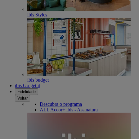
ibis Styles
ibis budget
ibis Go get it
Fidelidade
Voltar
Descubra o programa
ALL Accor+ ibis - Assinatura