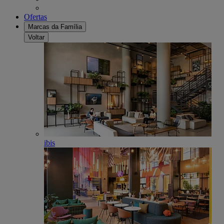
Ofertas
Marcas da Família
Voltar
ibis