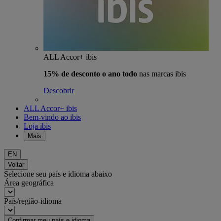
ALL Accor+ ibis
15% de desconto o ano todo
nas marcas ibis
Descobrir
ALL Accor+ ibis
Bem-vindo ao ibis
Loja ibis
Mais
EN
Voltar
Selecione seu país e idioma abaixo
Área geográfica
País/região-idioma
Confirmar meu país e idioma