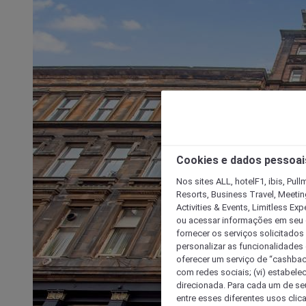
Cookies e dados pessoai
Nos sites ALL, hotelF1, ibis, Pul
Resorts, Business Travel, Meetin
Activities & Events, Limitless Ex
ou acessar informações em seu di
fornecer os serviços solicitados
personalizar as funcionalidades d
oferecer um serviço de “cashback
com redes sociais; (vi) estabele
direcionada. Para cada um de seu
entre esses diferentes usos clic