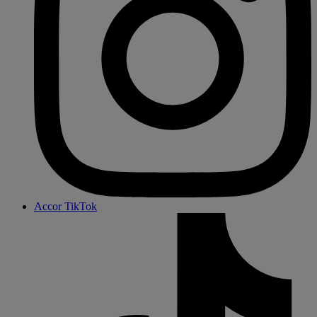
Accor TikTok