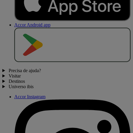
Accor Android app
D
I
S
P
O
N
Í
V
E
L
N
O
Precisa de ajuda?
Visitar
Destinos
Universo ibis
Accor Instagram