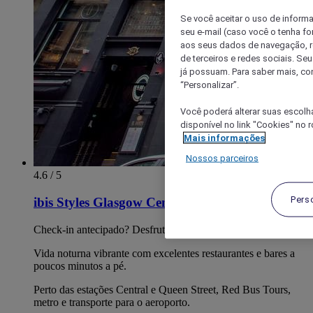
Se você aceitar o uso de inform
seu e-mail (caso você o tenha f
aos seus dados de navegação, re
de terceiros e redes sociais. S
já possuam. Para saber mais, co
“Personalizar”.
Você poderá alterar suas escolh
disponível no link "Cookies" no 
Mais informações
Nossos parceiros
4.6 / 5
Pers
ibis Styles Glasgow Centre George Square
Check-in antecipado? Desfrute de uma estadia connosco!
Vida noturna vibrante com excelentes restaurantes e bares a
poucos minutos a pé.
Perto das estações Central e Queen Street, Red Bus Tours,
metro e transporte para o aeroporto.