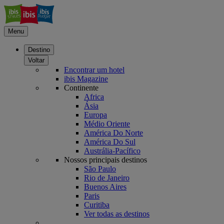
Menu
Destino
Voltar
Encontrar um hotel
ibis Magazine
Continente
Africa
Ásia
Europa
Médio Oriente
América Do Norte
América Do Sul
Austrália-Pacífico
Nossos principais destinos
São Paulo
Rio de Janeiro
Buenos Aires
Paris
Curitiba
Ver todas as destinos